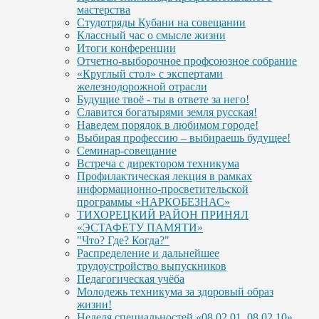
мастерства
Студотряды Кубани на совещании
Классный час о смысле жизни
Итоги конференции
Отчетно-выборочное профсоюзное собрание
«Круглый стол» с экспертами
железнодорожной отрасли
Будущие твоё - ты в ответе за него!
Славится богатырями земля русская!
Наведем порядок в любимом городе!
Выбирая профессию – выбираешь будущее!
Семинар-совещание
Встреча с директором техникума
Профилактическая лекция в рамках
информационно-просветительской
программы «НАРКОБЕЗНАС»
ТИХОРЕЦКИЙ РАЙОН ПРИНЯЛ
«ЭСТАФЕТУ ПАМЯТИ»
"Что? Где? Когда?"
Распределение и дальнейшее
трудоустройство выпускников
Педагогическая учёба
Молодежь техникума за здоровый образ
жизни!
Неделя специальностей «08.02.01, 08.02.10»