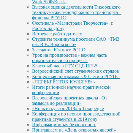
WorldSkillsRussia
Высокая оценка деятельности Тихорецкого
техникума железнодорожного транспорта –
филиала РГУПС
Фестиваль «Магистрали Творчества», г.
Ростов-на-Дону
Встреча с работодателем
Студенты техникума посетили ОАО «ТМЗ
им. В.В. Воровского»
Заседание Южного РСПО
Урок на производстве - важная часть
образовательного процесса
Классный час в РТУ СЦБ ШЧ-5
Всероссийский слет студенческих отрядов
Концертная программа к 90-летию РГУПС
«ПЕРЕКРЁСТОК КУЛЬТУР» -
Итоги районной научно-практической
конференции
Всероссийская проектная школа «От
замысла до реализации»
«Ночь искусств-2019» в Тихорецке
Конференция по итогам производственной
практики студентов в 2019 году
Информационная безопасность
Приглашаем на «День открытых дверей»