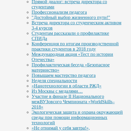
Прямой диалог: встреча директора со
студентами
Профессионализм педагога
"Достойный выбор жизненного пути!"
Встреча директора со студенческим активом
3-4 курсов
Студентам рассказали о профилактике
СПИДа
Конференция по итогам производственной
практики студентов в 2018 году
Международная акция «Тест по истории
Отечества»
Профилактическая беседа «Безопасное
материнство»
Повышаем мастерство педагога
Неделя специальности
«Нанотехнологии в области РЖД»
Из Москвы с медалями…
Участие в финале II Национального
межВУЗовсого Чемпионата «WorldSkills–
2018»
Экологическая защита и охрана окружающей
среды при помощи информационных
технологий
«Не отнимай у себя завтра!»,