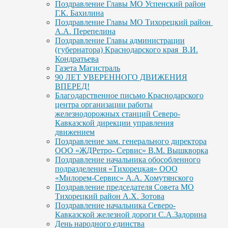
Поздравление Главы МО Успенский район
Г.К. Бахилина
Поздравление Главы МО Тихорецкий район
А.А. Перепелина
Поздравление Главы администрации
(губернатора) Краснодарского края В.И.
Кондратьева
Газета Магистраль
90 ЛЕТ УВЕРЕННОГО ДВИЖЕНИЯ
ВПЕРЕД!
Благодарственное письмо Краснодарского
центра организации работы
железнодорожных станций Северо-
Кавказской дирекции управления
движением
Поздравление зам. генерального директора
ООО «ЖДРетро- Сервис» В.М. Вышкворка
Поздравление начальника обособленного
подразделения «Тихорецкая» ООО
«Милорем-Сервис» А.А. Хомутянского
Поздравление председателя Совета МО
Тихорецкий район А.Х. Зотова
Поздравление начальника Северо-
Кавказской железной дороги С.А.Задорина
День народного единства