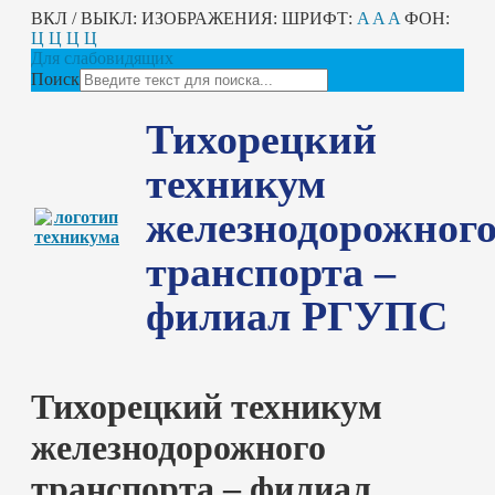
ВКЛ / ВЫКЛ:
ИЗОБРАЖЕНИЯ:
ШРИФТ:
A
A
A
ФОН:
Ц
Ц
Ц
Ц
Для слабовидящих
Поиск
Тихорецкий
техникум
железнодорожног
транспорта –
филиал РГУПС
Тихорецкий техникум
железнодорожного
транспорта – филиал