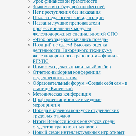
Урок финансовой грамотности
Знакомство с будущей профессией
Нет преступления без наказания
Школа педагогической адаптации
Названы лучшие преподаватели
профессиональных модулей
железнодорожных специальностей СПО
«Чтоб без задержек мчались поезда»
Позиций не сдаем! Высокая оценка
деятельности Тихорецкого техникума
железнодорожного транспорта – филиала
РГУПС
Поможем сделать правильный выбор
Отчетно-выборная конференция
студенческого актива
Образовательный форум «Создай себя сам» в
станице Каневской
Методическая конференция
Профориентационные выездные
мероприятия
Победа в краевом конкурсе студенческих
трудовых отрядов
Итоги Всероссийских конкурсов среди
студентов транспортных вузов
Новый сезон интеллектуальных игр открыт