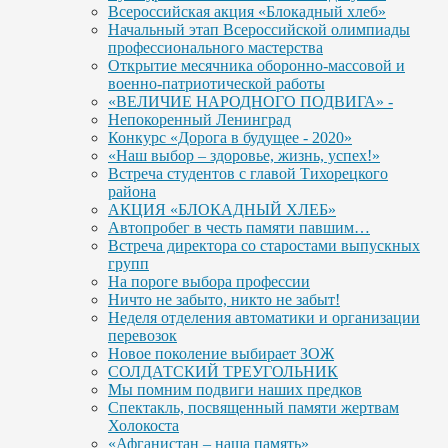
Всероссийская акция «Блокадный хлеб»
Начальный этап Всероссийской олимпиады
профессионального мастерства
Открытие месячника оборонно-массовой и
военно-патриотической работы
«ВЕЛИЧИЕ НАРОДНОГО ПОДВИГА» -
Непокоренный Ленинград
Конкурс «Дорога в будущее - 2020»
«Наш выбор – здоровье, жизнь, успех!»
Встреча студентов с главой Тихорецкого
района
АКЦИЯ «БЛОКАДНЫЙ ХЛЕБ»
Автопробег в честь памяти павшим…
Встреча директора со старостами выпускных
групп
На пороге выбора профессии
Ничто не забыто, никто не забыт!
Неделя отделения автоматики и организации
перевозок
Новое поколение выбирает ЗОЖ
СОЛДАТСКИЙ ТРЕУГОЛЬНИК
Мы помним подвиги наших предков
Спектакль, посвященный памяти жертвам
Холокоста
«Афганистан – наша память»