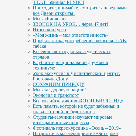
ТТЖТ - филиал РГУПС!
Приходите, внимайте, смотрите - перед вами
все Двери открыты!
Мы - «Биологи»
ЗВОНОК НА УРОК… через 47 лет!
Итоги конкурса
«Моя жизнь – моя ответственность»
Профилактика употребления алкоголя, ПАВ,
табака
Краевой слёт трудовых студенческих
отрядов
Клуб интернациональной дружбы в
техникуме
Урок-экскурсия в Диспетчерский центр г.
Ростова-на-Дону
СОХРАНИМ ПРИРОДУ
Мы - за здоровую нацию!
Экология и транспорт
Всероссийская акция «СТОП ВИЧ/СПИД»
Есть память, которой не будет забвенья; и
слава, которой не будет конца
Студенты-заочники изучают мировые
интеграционные процессы
Фестиваль первокурсника «Осень – 2019»
Патриотическое мероприятие «Без срока