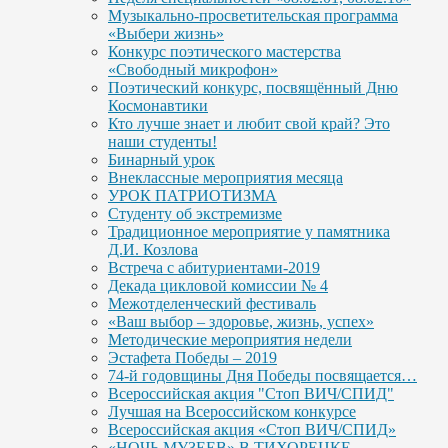
Музыкально-просветительская программа
«Выбери жизнь»
Конкурс поэтического мастерства
«Свободный микрофон»
Поэтический конкурс, посвящённый Дню
Космонавтики
Кто лучше знает и любит свой край? Это
наши студенты!
Бинарный урок
Внеклассные мероприятия месяца
УРОК ПАТРИОТИЗМА
Студенту об экстремизме
Традиционное мероприятие у памятника
Д.И. Козлова
Встреча с абитуриентами-2019
Декада цикловой комиссии № 4
Межотделенческий фестиваль
«Ваш выбор – здоровье, жизнь, успех»
Методические мероприятия недели
Эстафета Победы – 2019
74-й годовщины Дня Победы посвящается…
Всероссийская акция "Стоп ВИЧ/СПИД"
Лучшая на Всероссийском конкурсе
Всероссийская акция «Стоп ВИЧ/СПИД»
«НОЧЬ МУЗЕЕВ» В ТИХОРЕЦКЕ