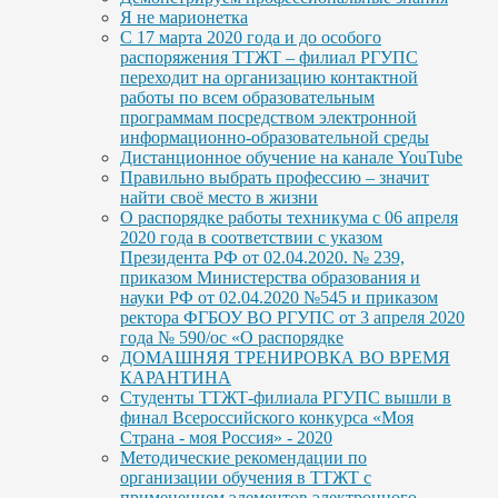
Я не марионетка
С 17 марта 2020 года и до особого
распоряжения ТТЖТ – филиал РГУПС
переходит на организацию контактной
работы по всем образовательным
программам посредством электронной
информационно-образовательной среды
Дистанционное обучение на канале YouTube
Правильно выбрать профессию – значит
найти своё место в жизни
О распорядке работы техникума с 06 апреля
2020 года в соответствии с указом
Президента РФ от 02.04.2020. № 239,
приказом Министерства образования и
науки РФ от 02.04.2020 №545 и приказом
ректора ФГБОУ ВО РГУПС от 3 апреля 2020
года № 590/ос «О распорядке
ДОМАШНЯЯ ТРЕНИРОВКА ВО ВРЕМЯ
КАРАНТИНА
Студенты ТТЖТ-филиала РГУПС вышли в
финал Всероссийского конкурса «Моя
Страна - моя Россия» - 2020
Методические рекомендации по
организации обучения в ТТЖТ с
применением элементов электронного