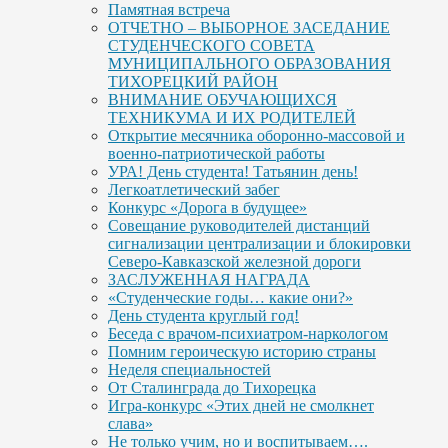
Памятная встреча
ОТЧЕТНО – ВЫБОРНОЕ ЗАСЕДАНИЕ
СТУДЕНЧЕСКОГО СОВЕТА
МУНИЦИПАЛЬНОГО ОБРАЗОВАНИЯ
ТИХОРЕЦКИЙ РАЙОН
ВНИМАНИЕ ОБУЧАЮЩИХСЯ
ТЕХНИКУМА И ИХ РОДИТЕЛЕЙ
Открытие месячника оборонно-массовой и
военно-патриотической работы
УРА! День студента! Татьянин день!
Легкоатлетический забег
Конкурс «Дорога в будущее»
Совещание руководителей дистанций
сигнализации централизации и блокировки
Северо-Кавказской железной дороги
ЗАСЛУЖЕННАЯ НАГРАДА
«Студенческие годы… какие они?»
День студента круглый год!
Беседа с врачом-психиатром-наркологом
Помним героическую историю страны
Неделя специальностей
От Сталинграда до Тихорецка
Игра-конкурс «Этих дней не смолкнет
слава»
Не только учим, но и воспитываем….