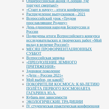
Общероссийская акция «Сообщи, где
торгуют смертью!»
«Старт в науку» - итоги конференции
Распределение выпускников - 2021
Всероссийский урок «Трудом
прославлявшие Родину»
День единения народов Белоруссии и
России
Подведены итоги Всероссийского конкурса
исследовательских и творческих работ «Мой
вклад в величие России!»
МЕСЯЦ ПРОФОРИЕНТАЦИОННЫХ
СУББОТ
Всероссийская зарядка
«ПРЕОДОЛЕНИЕ ЗЕМНОГО
ПРИТЯЖЕНИЯ»
Здоровое поколение
«Дети – России 2021»
Мой выбор, он какой?
ПОКОРИТЕЛИ КОСМОСА: К 60-ЛЕТИЮ
ПОЛЁТА ПЕРВОГО КОСМОНАВТА
ГАГАРИНА Ю.А.
Кубань вне зависимости
ЭКОЛОГИЧЕСКИЕ ТРАДИЦИИ
IV студенческая практическая конференция