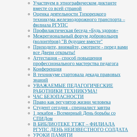
Участвуем в этнографическом диктанте
вместе со всей страной
Оценка деятельности Тихорецкого
техникума железнодорожного транспорта –
филиала РГУПС
Профилактическая беседа «Будь здоров»
Межрегиональный форум добровольцев
(волонтёров) "В будущее вместе"
Приходите, внимайте, смотрите - перед вами
все Двери открыты!
Аттестация – способ повышения
профессионального мастерства педагога
Конференция
В техникуме стартовала декада правовых
знаний
УВАЖАЕМЫЕ ПЕДАГОГИЧЕСКИЕ
РАБОТНИКИ ТЕХНИКУМА!
ЧАС БЕЗОПАСНОСТИ
Право как регулятор жизни человека
Студент сегодня - специалист завтра
1 декабря - Всемирный День борьбы со
СПИДом
В БИБЛИОТЕКЕ ТТЖТ – ФИЛИАЛА
РГУПС ДЕНЬ НЕИЗВЕСТНОГО СОЛДАТА
УРОКИ ПАМЯТИ