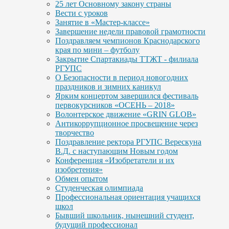
25 лет Основному закону страны
Вести с уроков
Занятие в «Мастер-классе»
Завершение недели правовой грамотности
Поздравляем чемпионов Краснодарского
края по мини – футболу
Закрытие Спартакиады ТТЖТ - филиала
РГУПС
О Безопасности в период новогодних
праздников и зимних каникул
Ярким концертом завершился фестиваль
первокурсников «ОСЕНЬ – 2018»
Волонтерское движение «GRIN GLOB»
Антикоррупционное просвещение через
творчество
Поздравление ректора РГУПС Верескуна
В.Д. с наступающим Новым годом
Конференция «Изобретатели и их
изобретения»
Обмен опытом
Студенческая олимпиада
Профессиональная ориентация учащихся
школ
Бывший школьник, нынешний студент,
будущий профессионал