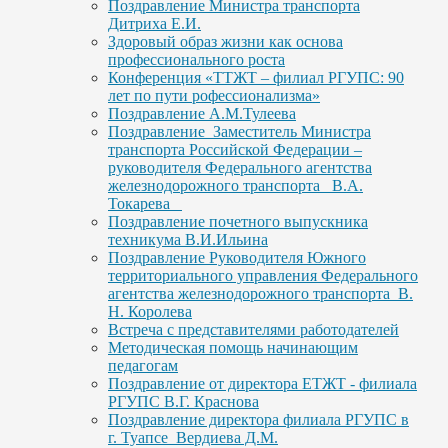
Поздравление Министра транспорта
Дитриха Е.И.
Здоровый образ жизни как основа
профессионального роста
Конференция «ТТЖТ – филиал РГУПС: 90
лет по пути рофессионализма»
Поздравление А.М.Тулеева
Поздравление Заместитель Министра
транспорта Российской Федерации –
руководителя Федерального агентства
железнодорожного транспорта В.А.
Токарева
Поздравление почетного выпускника
техникума В.И.Ильина
Поздравление Руководителя Южного
территориального управления Федерального
агентства железнодорожного транспорта В.
Н. Королева
Встреча с представителями работодателей
Методическая помощь начинающим
педагогам
Поздравление от директора ЕТЖТ - филиала
РГУПС В.Г. Краснова
Поздравление директора филиала РГУПС в
г. Туапсе Вердиева Д.М.