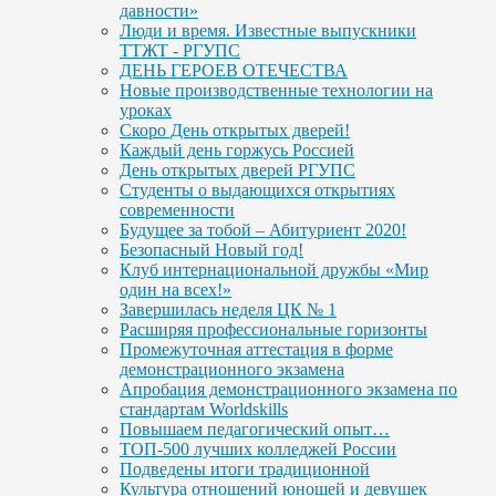
давности»
Люди и время. Известные выпускники
ТТЖТ - РГУПС
ДЕНЬ ГЕРОЕВ ОТЕЧЕСТВА
Новые производственные технологии на
уроках
Скоро День открытых дверей!
Каждый день горжусь Россией
День открытых дверей РГУПС
Студенты о выдающихся открытиях
современности
Будущее за тобой – Абитуриент 2020!
Безопасный Новый год!
Клуб интернациональной дружбы «Мир
один на всех!»
Завершилась неделя ЦК № 1
Расширяя профессиональные горизонты
Промежуточная аттестация в форме
демонстрационного экзамена
Апробация демонстрационного экзамена по
стандартам Worldskills
Повышаем педагогический опыт…
ТОП-500 лучших колледжей России
Подведены итоги традиционной
Культура отношений юношей и девушек