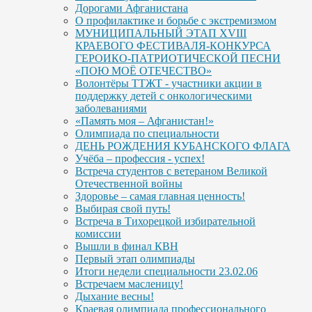
Дорогами Афганистана
О профилактике и борьбе с экстремизмом
МУНИЦИПАЛЬНЫЙ ЭТАП XVIII
КРАЕВОГО ФЕСТИВАЛЯ-КОНКУРСА
ГЕРОИКО-ПАТРИОТИЧЕСКОЙ ПЕСНИ
«ПОЮ МОЁ ОТЕЧЕСТВО»
Волонтёры ТТЖТ - участники акции в
поддержку детей с онкологическими
заболеваниями
«Память моя – Афганистан!»
Олимпиада по специальности
ДЕНЬ РОЖДЕНИЯ КУБАНСКОГО ФЛАГА
Учёба – профессия - успех!
Встреча студентов с ветераном Великой
Отечественной войны
Здоровье – самая главная ценность!
Выбирая свой путь!
Встреча в Тихорецкой избирательной
комиссии
Вышли в финал КВН
Первый этап олимпиады
Итоги недели специальности 23.02.06
Встречаем масленицу!
Дыхание весны!
Краевая олимпиада профессионального