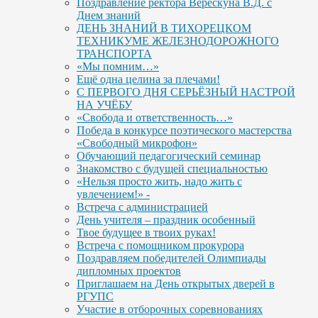
Поздравление ректора Верескуна В.Д. с
Днем знаний
ДЕНЬ ЗНАНИЙ В ТИХОРЕЦКОМ
ТЕХНИКУМЕ ЖЕЛЕЗНОДОРОЖНОГО
ТРАНСПОРТА
«Мы помним…»
Ещё одна целина за плечами!
С ПЕРВОГО ДНЯ СЕРЬЁЗНЫЙ НАСТРОЙ
НА УЧЁБУ
«Свобода и ответственность…»
Победа в конкурсе поэтического мастерства
«Свободный микрофон»
Обучающий педагогический семинар
Знакомство с будущей специальностью
«Нельзя просто жить, надо жить с
увлечением!» -
Встреча с администрацией
День учителя – праздник особенный
Твое будущее в твоих руках!
Встреча с помощником прокурора
Поздравляем победителей Олимпиады
дипломных проектов
Приглашаем на День открытых дверей в
РГУПС
Участие в отборочных соревнованиях