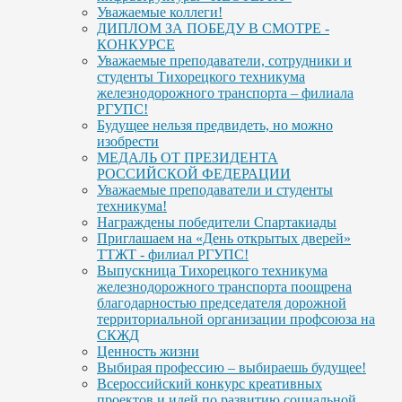
Уважаемые коллеги!
ДИПЛОМ ЗА ПОБЕДУ В СМОТРЕ -
КОНКУРСЕ
Уважаемые преподаватели, сотрудники и
студенты Тихорецкого техникума
железнодорожного транспорта – филиала
РГУПС!
Будущее нельзя предвидеть, но можно
изобрести
МЕДАЛЬ ОТ ПРЕЗИДЕНТА
РОССИЙСКОЙ ФЕДЕРАЦИИ
Уважаемые преподаватели и студенты
техникума!
Награждены победители Спартакиады
Приглашаем на «День открытых дверей»
ТТЖТ - филиал РГУПС!
Выпускница Тихорецкого техникума
железнодорожного транспорта поощрена
благодарностью председателя дорожной
территориальной организации профсоюза на
СКЖД
Ценность жизни
Выбирая профессию – выбираешь будущее!
Всероссийский конкурс креативных
проектов и идей по развитию социальной