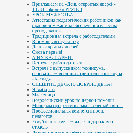
Приглашаем на «День открытых дверей»
ТТЖТ - филиал РГУПС!
УРОК МУЖЕСТВА
Аттестация педагогических работников как
правовой механизм обеспечения качества
преподавания
Традиционная встреча с работодателями
В помощь выпускнику
День открытых дверей
Снова первые!
А НУ-КА, ПАРНИ!
Встреча с работодателем
Встреча с выпускником техникума,
основателем военно-патриотического клуба
«Каскад»
СПЕШИТЕ ДЕЛАТЬ ДОБРЫЕ ДЕЛА!
Я выбираю
Масленица
Всероссийский урок по первой помощи
Молодым профессионалам – зеленый свет…
Профессиональная компетентность
педагогов
Углубленно изучаем железнодорожную
отрасль
Демонстрируем профессиональные знания