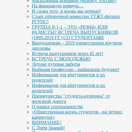
Масштабный флешмоб «Вперед, Россия!»
На финишную прямую…
И снова лето, и вновь мы первые!
Старт отборочной комиссии ТТЖТ-филиал
РГУПС!
ГРУППА Р-1-1 – ЭТО «РЕФЫ» ИЛИ
РАДИСТЫ? ВСТРЕЧА ВЫПУСКНИКОВ
(1969-2019 ГГ.) СО СТУДЕНТАМИ
Выпускникам – 2019 торжественно вручили
дипломы
Встреча выпускников через 45 лет!
ВСТРЕЧА С МОЛОДЕЖЬЮ
Летние путевые работы
Выбирая профессию - выбираешь будущее!
Информация для абитуриентов и их
родителей
Информация для абитуриентов и их
родителей
Преимущества "студента-целевика" от
железной дороги
О наших специальностях
«Общественная жизнь студентов - на летних
каникулах»
ВНИМАНИЕ!
С Днём Знаний!