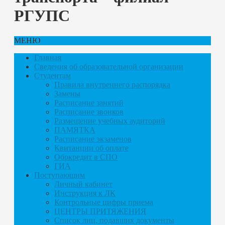
РГУПС
МЕНЮ
Главная
Сведения об образовательной организации
Студентам
Правила внутреннего распорядка
Замены
Расписание занятий
Расписание звонков
Размещение учебных аудиторий
ПАМЯТКА
Расписание экзаменов
Квитанции об оплате
Обркредит в СПО
ГИА
Поступающим
Личный кабинет
Инструкция к ЛК
Контрольные цифры приема
ЦЕНТРЫ ПРИТЯЖЕНИЯ
Список лиц, подавших документы