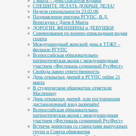
1 марта – День спасателя Кубани
СПЕШИТЕ ДЕЛАТЬ ДОБРЫЕ ДЕЛА!
Неделя специальности 23.02.06
Поздравление ректора РГУПС, В.Д.
Верескуна с Днем 8 Марта
ДОРОГИЕ ЖЕНЩИНЫ и ДЕВУШКИ
Соревнования по военно-прикладным видам
спорта
Международный женский день в ТТЖТ –
филиале РГУПС
Всероссийская образовательно-
патриотическая акция с международным
участием «Фестиваль сочинений РусФест»
Свобода равно ответственность
День открытых дверей в РГУПС online 21
марта
В студенческом общежитии отметили
Масленицу
День открытых дверей, или посторонним
дистанционный вход разрешён!
Всероссийская образовательно-
патриотическая акция с международным
участием «Фестиваль сочинений РусФест»
Встреча директора со старостами выпускных
групп и Совета общежития