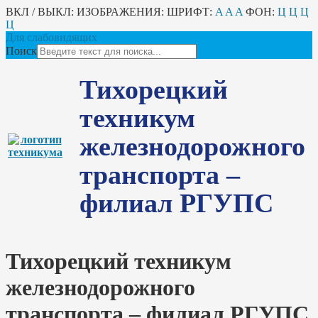
ВКЛ / ВЫКЛ:
ИЗОБРАЖЕНИЯ:
ШРИФТ:
A
A
A
ФОН:
Ц
Ц
Ц
Ц
Для слабовидящих
Поиск
Тихорецкий
техникум
железнодорожного
транспорта –
филиал РГУПС
Тихорецкий техникум
железнодорожного
транспорта – филиал РГУПС