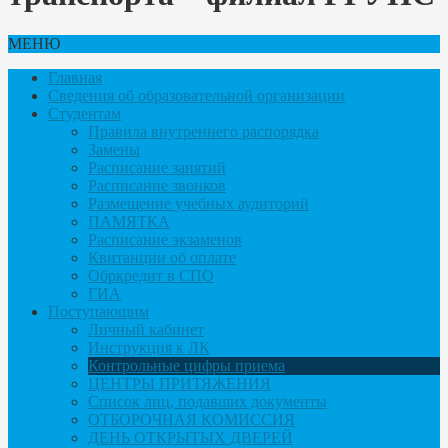
МЕНЮ
Главная
Сведения об образовательной организации
Студентам
Правила внутреннего распорядка
Замены
Расписание занятий
Расписание звонков
Размещение учебных аудиторий
ПАМЯТКА
Расписание экзаменов
Квитанции об оплате
Обркредит в СПО
ГИА
Поступающим
Личный кабинет
Инструкция к ЛК
Контрольные цифры приема
ЦЕНТРЫ ПРИТЯЖЕНИЯ
Список лиц, подавших документы
ОТБОРОЧНАЯ КОМИССИЯ
ДЕНЬ ОТКРЫТЫХ ДВЕРЕЙ