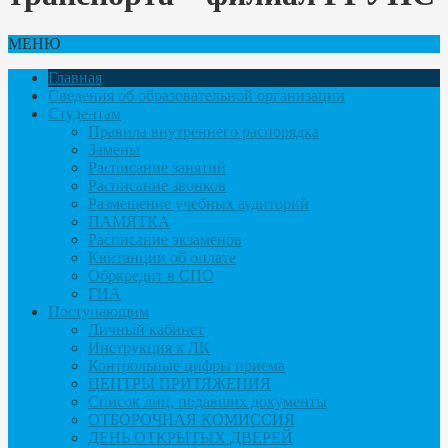
МЕНЮ
Главная
Сведения об образовательной организации
Студентам
Правила внутреннего распорядка
Замены
Расписание занятий
Расписание звонков
Размещение учебных аудиторий
ПАМЯТКА
Расписание экзаменов
Квитанции об оплате
Обркредит в СПО
ГИА
Поступающим
Личный кабинет
Инструкция к ЛК
Контрольные цифры приема
ЦЕНТРЫ ПРИТЯЖЕНИЯ
Список лиц, подавших документы
ОТБОРОЧНАЯ КОМИССИЯ
ДЕНЬ ОТКРЫТЫХ ДВЕРЕЙ