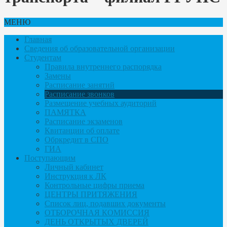
МЕНЮ
Главная
Сведения об образовательной организации
Студентам
Правила внутреннего распорядка
Замены
Расписание занятий
Расписание звонков
Размещение учебных аудиторий
ПАМЯТКА
Расписание экзаменов
Квитанции об оплате
Обркредит в СПО
ГИА
Поступающим
Личный кабинет
Инструкция к ЛК
Контрольные цифры приема
ЦЕНТРЫ ПРИТЯЖЕНИЯ
Список лиц, подавших документы
ОТБОРОЧНАЯ КОМИССИЯ
ДЕНЬ ОТКРЫТЫХ ДВЕРЕЙ