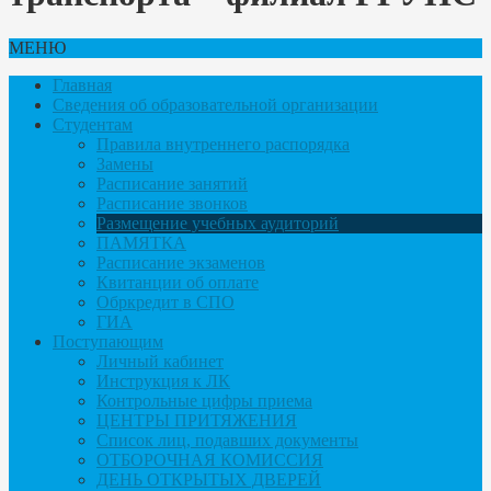
МЕНЮ
Главная
Сведения об образовательной организации
Студентам
Правила внутреннего распорядка
Замены
Расписание занятий
Расписание звонков
Размещение учебных аудиторий
ПАМЯТКА
Расписание экзаменов
Квитанции об оплате
Обркредит в СПО
ГИА
Поступающим
Личный кабинет
Инструкция к ЛК
Контрольные цифры приема
ЦЕНТРЫ ПРИТЯЖЕНИЯ
Список лиц, подавших документы
ОТБОРОЧНАЯ КОМИССИЯ
ДЕНЬ ОТКРЫТЫХ ДВЕРЕЙ