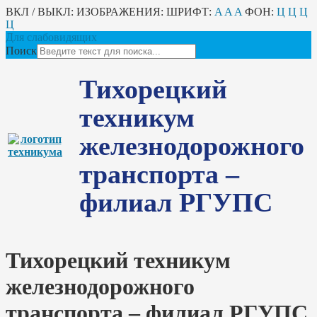
ВКЛ / ВЫКЛ:
ИЗОБРАЖЕНИЯ:
ШРИФТ:
A
A
A
ФОН:
Ц
Ц
Ц
Ц
Для слабовидящих
Поиск
Тихорецкий
техникум
железнодорожного
транспорта –
филиал РГУПС
Тихорецкий техникум
железнодорожного
транспорта – филиал РГУПС