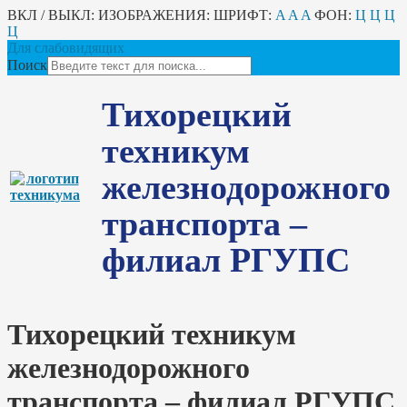
ВКЛ / ВЫКЛ:
ИЗОБРАЖЕНИЯ:
ШРИФТ:
A
A
A
ФОН:
Ц
Ц
Ц
Ц
Для слабовидящих
Поиск
Тихорецкий
техникум
железнодорожного
транспорта –
филиал РГУПС
Тихорецкий техникум
железнодорожного
транспорта – филиал РГУПС