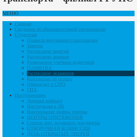
МЕНЮ
Главная
Сведения об образовательной организации
Студентам
Правила внутреннего распорядка
Замены
Расписание занятий
Расписание звонков
Размещение учебных аудиторий
ПАМЯТКА
Расписание экзаменов
Квитанции об оплате
Обркредит в СПО
ГИА
Поступающим
Личный кабинет
Инструкция к ЛК
Контрольные цифры приема
ЦЕНТРЫ ПРИТЯЖЕНИЯ
Список лиц, подавших документы
ОТБОРОЧНАЯ КОМИССИЯ
ДЕНЬ ОТКРЫТЫХ ДВЕРЕЙ