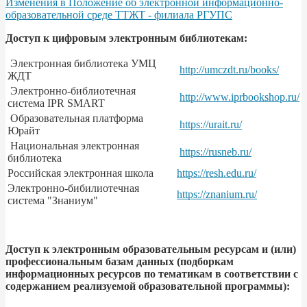
Изменения в Положение об электронной информационно-
образовательной среде ТТЖТ - филиала РГУПС
Доступ к цифровым электронным библиотекам:
Электронная библиотека УМЦ
http://umczdt.ru/books/
ЖДТ
Электронно-библиотечная
http://www.iprbookshop.ru/
система IPR SMART
Образовательная платформа
https://urait.ru/
Юрайт
Национальная электронная
https://rusneb.ru/
библиотека
Российская электронная школа
https://resh.edu.ru/
Электронно-бибилиотечная
https://znanium.ru/
система "Знаниум"
Доступ к электронным образовательным ресурсам и (или)
профессиональным базам данных (подборкам
информационных ресурсов по тематикам в соответствии с
содержанием реализуемой образовательной программы):