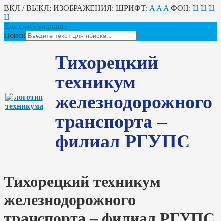
ВКЛ / ВЫКЛ:
ИЗОБРАЖЕНИЯ:
ШРИФТ:
A
A
A
ФОН:
Ц
Ц
Ц
Ц
Для слабовидящих
Поиск
Тихорецкий
техникум
железнодорожного
транспорта –
филиал РГУПС
Тихорецкий техникум
железнодорожного
транспорта – филиал РГУПС