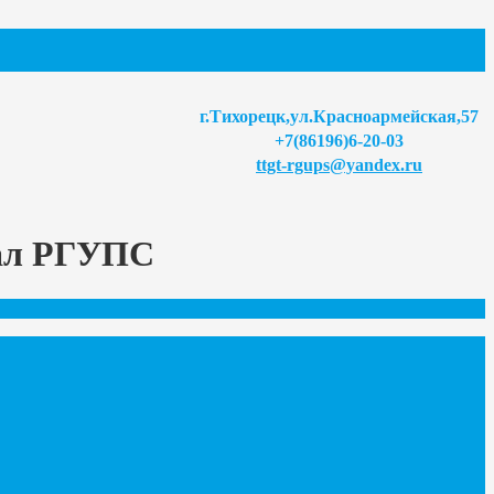
г.Тихорецк,ул.Красноармейская,57
+7(86196)6-20-03
ttgt-rgups@yandex.ru
иал РГУПС