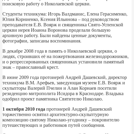
поисковую работу о Николаевской церкви.
Студенты техникума: Игорь Валдманис, Елена Герасименко,
Юлия Корниенко, Ксения Ильинова – под руководством
преподавателя Е.В. Воярж и священника Свято-Успенской
церкви иерея Иоанна Воронова проделали большую
архивную работу. Были найдены ценные документы,
фотографии, записаны воспоминания.
В декабре 2008 года в память о Николаевской церкви, о
людях, строивших её на пожертвования железнодорожников,
и о репрессированных священниках установили памятный
знак – православный крест.
В июне 2009 года протоиерей Андрей Дашевский, директор
техникума В.М. Арефьев, заведующая музеем Е.В. Воярж и
скульпторы Валерий Пчелин и Алан Корнаев посетили
резиденцию митрополита Исидора в Краснодаре. Владыка
одобрил проект памятника Святителю Николаю.
1 октября 2010 года
протоиерей Андрей Дашевский
торжественно освятил архитектурно-скульптурную
композицию святому Николаю-угоднику – покровителю
путешествующих и работников путей сообщения.