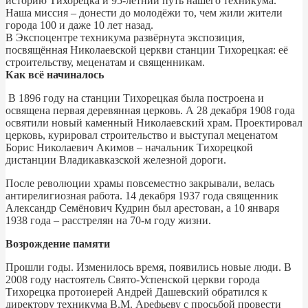
историю Тихорецка и 95-летний путь нашего техникума.
Наша миссия – донести до молодёжи то, чем жили жители
города 100 и даже 10 лет назад.
В Экспоцентре техникума развёрнута экспозиция,
посвящённая Николаевской церкви станции Тихорецкая: её
строительству, меценатам и священникам.
Как всё начиналось
В 1896 году на станции Тихорецкая была построена и
освящена первая деревянная церковь. А 28 декабря 1908 года
освятили новый каменный Николаевский храм. Проектировал
церковь, курировал строительство и выступал меценатом
Борис Николаевич Акимов – начальник Тихорецкой
дистанции Владикавказской железной дороги.
После революции храмы повсеместно закрывали, велась
антирелигиозная работа. 14 декабря 1937 года священник
Александр Семёнович Кудрин был арестован, а 10 января
1938 года – расстрелян на 70-м году жизни.
Возрождение памяти
Прошли годы. Изменилось время, появились новые люди. В
2008 году настоятель Свято-Успенской церкви города
Тихорецка протоиерей Андрей Дашевский обратился к
директору техникума В.М. Арефьеву с просьбой провести