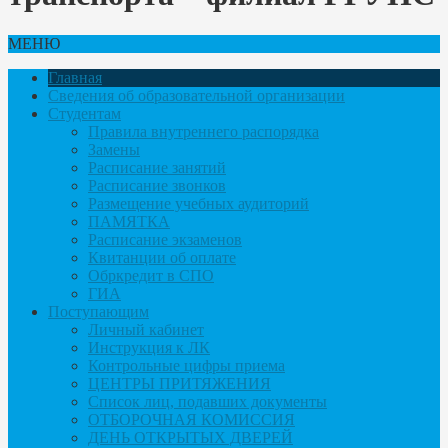
МЕНЮ
Главная
Сведения об образовательной организации
Студентам
Правила внутреннего распорядка
Замены
Расписание занятий
Расписание звонков
Размещение учебных аудиторий
ПАМЯТКА
Расписание экзаменов
Квитанции об оплате
Обркредит в СПО
ГИА
Поступающим
Личный кабинет
Инструкция к ЛК
Контрольные цифры приема
ЦЕНТРЫ ПРИТЯЖЕНИЯ
Список лиц, подавших документы
ОТБОРОЧНАЯ КОМИССИЯ
ДЕНЬ ОТКРЫТЫХ ДВЕРЕЙ