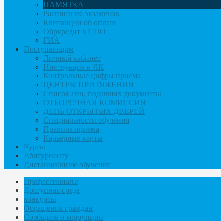
ПАМЯТКА
Расписание экзаменов
Квитанции об оплате
Обркредит в СПО
ГИА
Поступающим
Личный кабинет
Инструкция к ЛК
Контрольные цифры приема
ЦЕНТРЫ ПРИТЯЖЕНИЯ
Список лиц, подавших документы
ОТБОРОЧНАЯ КОМИССИЯ
ДЕНЬ ОТКРЫТЫХ ДВЕРЕЙ
Специальности обучения
Правила приема
Карьерные карты
Курсы
Абитуриенту
Дистанционное обучение
Профессионалы
Доступная среда
конкурсы
Обращения граждан
Сообщить о коррупции