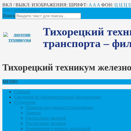
ВКЛ / ВЫКЛ:
ИЗОБРАЖЕНИЯ:
ШРИФТ:
A
A
A
ФОН:
Ц
Ц
Ц
Для слабовидящих
Поиск
Тихорецкий техн
транспорта – ф
Тихорецкий техникум железн
МЕНЮ
Главная
Сведения об образовательной организации
Студентам
Правила внутреннего распорядка
Замены
Расписание занятий
Расписание звонков
Размещение учебных аудиторий