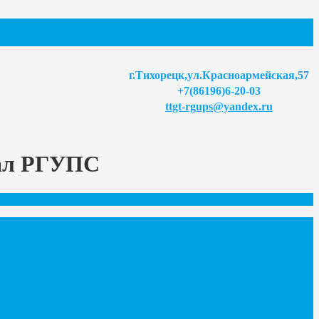
г.Тихорецк,ул.Красноармейская,57
+7(86196)6-20-03
ttgt-rgups@yandex.ru
иал РГУПС