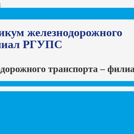
Ц
икум железнодорожного
илиал РГУПС
одорожного транспорта – фил