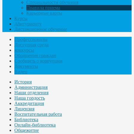
Специальности обучения
Правила приема
Карьерные карты
Курсы
Абитуриенту
Дистанционное обучение
Профессионалы
Доступная среда
конкурсы
Обращения граждан
Сообщить о коррупции
Документы
Видео
История
Администрация
Наши отделения
Наша гордость
Аккредитация
Лицензия
Воспитательная работа
Библиотека
Онлайн-библиотека
Общежитие