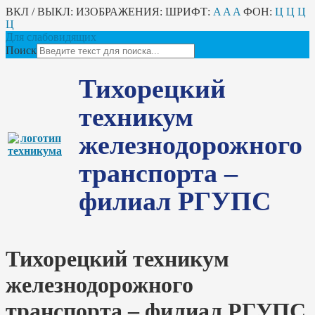
ВКЛ / ВЫКЛ:
ИЗОБРАЖЕНИЯ:
ШРИФТ:
A
A
A
ФОН:
Ц
Ц
Ц
Ц
Для слабовидящих
Поиск
Тихорецкий
техникум
железнодорожного
транспорта –
филиал РГУПС
Тихорецкий техникум
железнодорожного
транспорта – филиал РГУПС