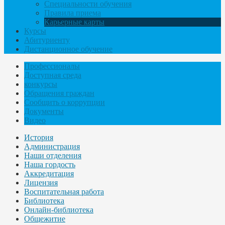
Специальности обучения
Правила приема
Карьерные карты
Курсы
Абитуриенту
Дистанционное обучение
Профессионалы
Доступная среда
конкурсы
Обращения граждан
Сообщить о коррупции
Документы
Видео
История
Администрация
Наши отделения
Наша гордость
Аккредитация
Лицензия
Воспитательная работа
Библиотека
Онлайн-библиотека
Общежитие