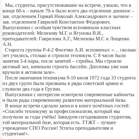
Мы, студенты, присутствовавшие на встрече, узнали, что в
конце 60-х – начале 70-х было всего два отделения: дневное –
зав. отделением Гормай Николай Александрович и заочное –
зав. отделением Гаврилей Константин Фёдорович.
Выпускники с особым чувством вспоминали классных
руководителей: Мелихову М.Г. и Ягунова В.И.,
преподавателей: Гаврилова А.Г., Мелихова М.С и Лищенко
А.Н.
Староста группы Р-4-2 Фисечко А.И. вспоминал: «… сколько
лет учились, столько и строили техникум. С 8 часов были
занятия 3-4 пары, после занятий – стройка. Мы строили
актовый зал, начинали строить бассейн. Дипломы уже нам
вручали в актовом зале».
После окончания техникума 9-10 июля 1972 года 33 студента
из двух групп были призваны в ряды советской армии и
служили два года в Грузии.
Выпускники с интересом осмотрели современные кабинеты
и были рады современному развитию материальной базы.
В конце встречи сделали записи в книге почётных гостей:
«Спасибо техникуму за профессионализм, который мы
получили за годы учёбы! Завидуем сегодняшним студентам,
той материальной базе, которая есть. ТТЖТ – лучшее
учреждение СПО России! Успеха преподавателям и
студентам!».