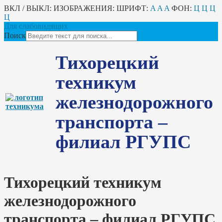
ВКЛ / ВЫКЛ:
ИЗОБРАЖЕНИЯ:
ШРИФТ:
A
A
A
ФОН:
Ц
Ц
Ц
Ц
Для слабовидящих
Поиск
Тихорецкий
техникум
железнодорожного
транспорта –
филиал РГУПС
Тихорецкий техникум
железнодорожного
транспорта – филиал РГУПС