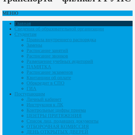
МЕНЮ
Главная
Сведения об образовательной организации
Студентам
Правила внутреннего распорядка
Замены
Расписание занятий
Расписание звонков
Размещение учебных аудиторий
ПАМЯТКА
Расписание экзаменов
Квитанции об оплате
Обркредит в СПО
ГИА
Поступающим
Личный кабинет
Инструкция к ЛК
Контрольные цифры приема
ЦЕНТРЫ ПРИТЯЖЕНИЯ
Список лиц, подавших документы
ОТБОРОЧНАЯ КОМИССИЯ
ДЕНЬ ОТКРЫТЫХ ДВЕРЕЙ