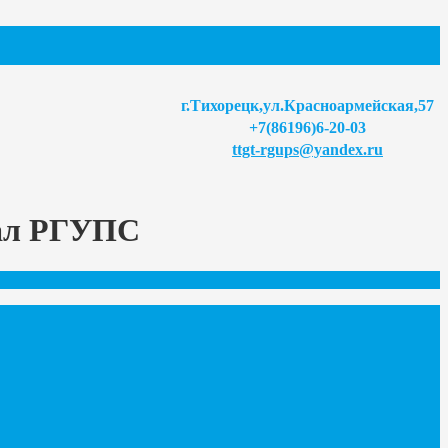
г.Тихорецк,ул.Красноармейская,57
+7(86196)6-20-03
ttgt-rgups@yandex.ru
иал РГУПС