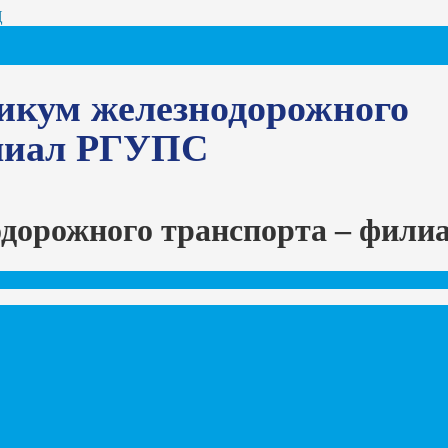
Ц
икум железнодорожного
илиал РГУПС
одорожного транспорта – фил