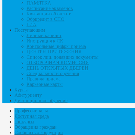
ПАМЯТКА
Расписание экзаменов
Квитанции об оплате
Обркредит в СПО
ГИА
Поступающим
Личный кабинет
Инструкция к ЛК
Контрольные цифры приема
ЦЕНТРЫ ПРИТЯЖЕНИЯ
Список лиц, подавших документы
ОТБОРОЧНАЯ КОМИССИЯ
ДЕНЬ ОТКРЫТЫХ ДВЕРЕЙ
Специальности обучения
Правила приема
Карьерные карты
Курсы
Абитуриенту
Дистанционное обучение
Профессионалы
Доступная среда
конкурсы
Обращения граждан
Сообщить о коррупции