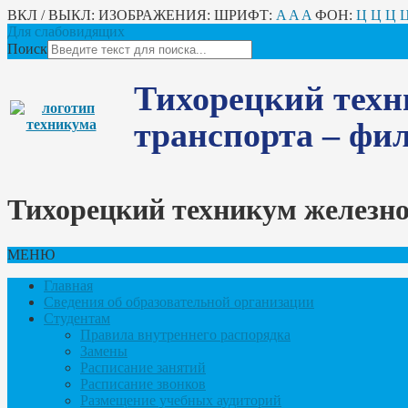
ВКЛ / ВЫКЛ:
ИЗОБРАЖЕНИЯ:
ШРИФТ:
A
A
A
ФОН:
Ц
Ц
Ц
Для слабовидящих
Поиск
Тихорецкий техн
транспорта – ф
Тихорецкий техникум железн
МЕНЮ
Главная
Сведения об образовательной организации
Студентам
Правила внутреннего распорядка
Замены
Расписание занятий
Расписание звонков
Размещение учебных аудиторий