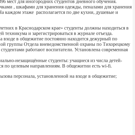
6 мест для иногородних студентов дневного обучения.
чками , шкафами для хранения одежды, пеналами для хранения
На каждом этаже располагается по две кухни, душевые и
етних в Краснодарском крае» студенты должны находиться в
й техникума и зарегистрироваться в журнале отъезда.
а входе в общежитие постоянно находится дежурный по
ной группы Отдела вневедомственной охраны по Тихорецкому
 студентами работают воспитатели. Установлена современная
иально-незащищённые студенты: учащиеся из числа детей-
я по целевым направлениям. В общежитии есть wi-fi.
зова персонала, установленной на входе в общежитие;