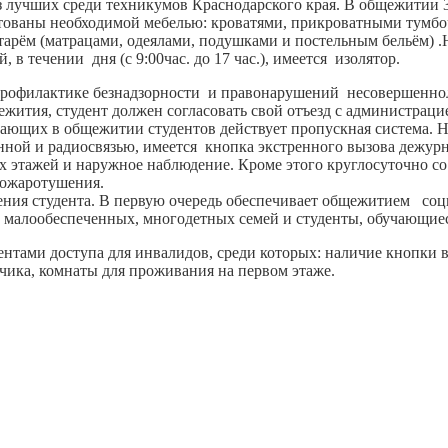
 лучших среди техникумов Краснодарского края. В общежитии 39
тованы необходимой мебелью: кроватями, прикроватными тумбо
нтарём (матрацами, одеялами, подушками и постельным бельём) .
 в течении дня (с 9:00час. до 17 час.), имеется изолятор.
профилактике безнадзорности и правонарушений несовершеннол
ежития, студент должен согласовать свой отъезд с администрацие
ающих в общежитии студентов действует пропускная система. Н
ной и радиосвязью, имеется кнопка экстренного вызова дежур
 этажей и наружное наблюдение. Кроме этого круглосуточно со
пожаротушения.
ения студента. В первую очередь обеспечивает общежитием соц
, малообеспеченных, многодетных семей и студенты, обучающиес
ами доступа для инвалидов, среди которых: наличие кнопки вы
чика, комнаты для проживания на первом этаже.