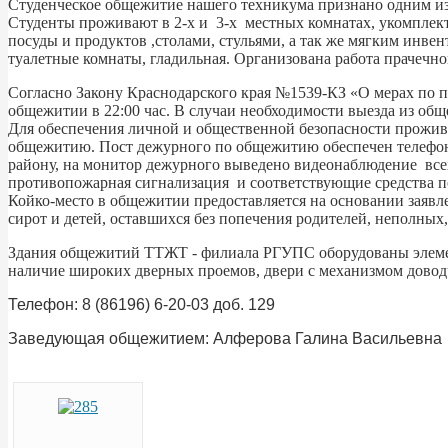
Студенческое общежитие нашего техникума признано одним из
Студенты проживают в 2-х и 3-х местных комнатах, укомплек
посуды и продуктов ,столами, стульями, а так же мягким инве
туалетные комнаты, гладильная. Организована работа прачечной,
Согласно Закону Краснодарского края №1539-КЗ «О мерах по 
общежитии в 22:00 час. В случаи необходимости выезда из общ
Для обеспечения личной и общественной безопасности прожив
общежитию. Пост дежурного по общежитию обеспечен телефон
району, на монитор дежурного выведено видеонаблюдение всех
противопожарная сигнализация и соответствующие средства 
Койко-место в общежитии предоставляется на основании заявл
сирот и детей, оставшихся без попечения родителей, неполных
Здания общежитий ТТЖТ - филиала РГУПС оборудованы элемент
наличие широких дверных проемов, двери с механизмом довод
Телефон: 8 (86196) 6-20-03 доб. 129
Заведующая общежитием: Алферова Галина Васильевна