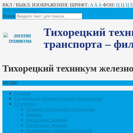
ВКЛ / ВЫКЛ:
ИЗОБРАЖЕНИЯ:
ШРИФТ:
A
A
A
ФОН:
Ц
Ц
Ц
Для слабовидящих
Поиск
Тихорецкий техн
транспорта – ф
Тихорецкий техникум железн
МЕНЮ
Главная
Сведения об образовательной организации
Студентам
Правила внутреннего распорядка
Замены
Расписание занятий
Расписание звонков
Размещение учебных аудиторий