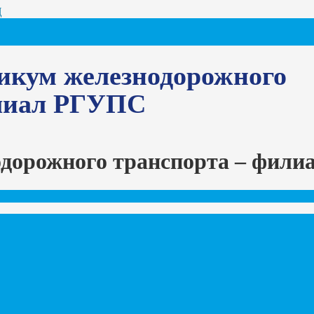
Ц
икум железнодорожного
илиал РГУПС
одорожного транспорта – фил