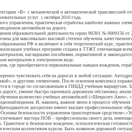
тегории «В» с механической и автоматической трансмиссией о
овательных услуг с октября 2010 года.
ого управления, практическая отработка наиболее важных элем
ведением автомобиля на дороге.
ения образовательной деятельности серии 90Л01 № 0009156 от 
отаны для максимально высокой степени обучения, качественно
разовании РФ и включают в себя теоретический курс, практичес
 реализации учебных программ создана в ТТЖТ отвечающая всем
материалом, наглядными пособиями, нормативной и законодател
ым материалом в электронном виде.
одром, где приобретаются первоначальные навыки вождения, отр
уверенно чувствовать себя на дорогах в любой ситуации. Авто
овкой», и другими элементами. После освоения комплекса упраж
ется в городе по согласованным в ГИБДД учебным маршрутам. За
 дороге, умение быстро оценивать дорожную обстановку, анали
о обучения количество учебных автомобилей («Шевролет-Авео»,
идеонаблюдения. И, наконец, важное звено в процессе обучени
 Преподаватели дисциплин имеют высшее профессиональное обр
 «Основы безопасности управления транспортным средством»,«У
еспечивают мастера ПОВ – профессионалы своего дела, имеющи
Грамотное и безопасное вождение, психологическая готовность 
гогическим коллективом курсов. Быть хозяином дорожной ситуац