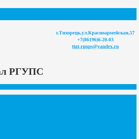
г.Тихорецк,ул.Красноармейская,57
+7(86196)6-20-03
ttgt-rgups@yandex.ru
иал РГУПС