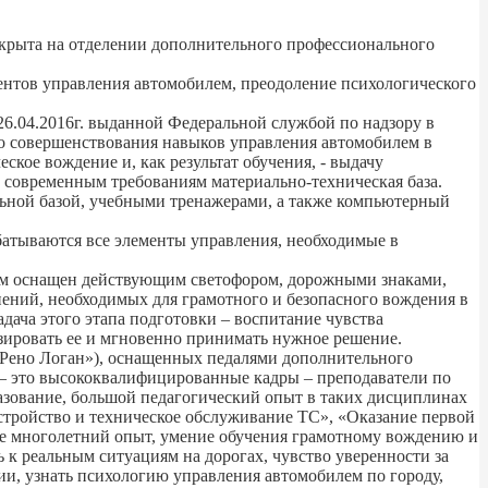
ткрыта на отделении дополнительного профессионального
ентов управления автомобилем, преодоление психологического
26.04.2016г. выданной Федеральной службой по надзору в
го совершенствования навыков управления автомобилем в
кое вождение и, как результат обучения, - выдачу
 современным требованиям материально-техническая база.
ьной базой, учебными тренажерами, а также компьютерный
абатываются все элементы управления, необходимые в
дром оснащен действующим светофором, дорожными знаками,
нений, необходимых для грамотного и безопасного вождения в
дача этого этапа подготовки – воспитание чувства
зировать ее и мгновенно принимать нужное решение.
 «Рено Логан»), оснащенных педалями дополнительного
я – это высококвалифицированные кадры – преподаватели по
азование, большой педагогический опыт в таких дисциплинах
стройство и техническое обслуживание ТС», «Оказание первой
е многолетний опыт, умение обучения грамотному вождению и
к реальным ситуациям на дорогах, чувство уверенности за
ии, узнать психологию управления автомобилем по городу,