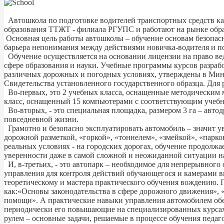
Автошкола по подготовке водителей транспортных средств ка
образования ТТЖТ - филиала РГУПС и работают на рынке образ
Основная цель работы автошколы – обучение основам безопасн
барьера непонимания между действиями новичка-водителя и по
Обучение осуществляется на основании лицензии на право вед
сфере образования и науки. Учебные программы курсов разраб
различных дорожных и погодных условиях, утверждены в Миноб
Свидетельства установленного государственного образца. Для
Во-первых, это 2 учебных класса, оснащенные методическим 
класс, оснащенный 15 компьютерами с соответствующим учебн
Во-вторых, - это специальная площадка, размером 3 га – авт
повседневной жизни.
Грамотно и безопасно эксплуатировать автомобиль – значит 
дорожной разметкой, «горкой», «тоннелем», «змейкой», «парк
реальных условиях - на городских дорогах, обучение продолжа
уверенности даже в самой сложной и неожиданной ситуации на
И, в-третьих, - это автопарк – необходимое для непрерывног
управления для контроля действий обучающегося и камерами в
теоретическому и мастера практического обучения вождению.
как:«Основы законодательства в сфере дорожного движения»,
помощи». А практические навыки управления автомобилем об
периодически его повышающие на специализированных курсах. 
рулем – основные задачи, решаемые в процессе обучения педа