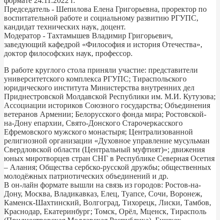
формате 24.11.2022 г.
Председатель - Шепилова Елена Григорьевна, проректор по
воспитательной работе и социальному развитию РГУПС,
кандидат технических наук, доцент.
Модератор - Тахтамышев Владимир Григорьевич,
заведующий кафедрой «Философия и история Отечества»,
доктор философских наук, профессор.
В работе круглого стола приняли участие: представители
университетского комплекса РГУПС; Тираспольского
юридического института Министерства внутренних дел
Приднестровской Молдавской Республики им. М.И. Кутузова;
Ассоциации историков Союзного государства; Объединения
ветеранов Армении; Белорусского фонда мира; Ростовской-
на-Дону епархии, Свято-Донского Старочеркасского
Ефремовского мужского монастыря; Централизованной
религиозной организации «Духовное управление мусульман
Свердловской области (Центральный муфтият)»; движения
юных миротворцев стран СНГ в Республике Северная Осетия
– Алания; Общества сербско-русской дружбы; общественных
молодёжных патриотических объединений и др.
В он-лайн формате вышли на связь из городов: Ростов-на-
Дону, Москва, Владикавказ, Елец, Туапсе, Сочи, Воронеж,
Каменск-Шахтинский, Волгоград, Тихорецк, Лиски, Тамбов,
Краснодар, Екатеринбург; Томск, Орёл, Мценск, Тирасполь