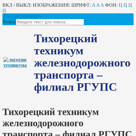
ВКЛ / ВЫКЛ:
ИЗОБРАЖЕНИЯ:
ШРИФТ:
A
A
A
ФОН:
Ц
Ц
Ц
Ц
Для слабовидящих
Поиск
Тихорецкий
техникум
железнодорожного
транспорта –
филиал РГУПС
Тихорецкий техникум
железнодорожного
транспорта – филиал РГУПС