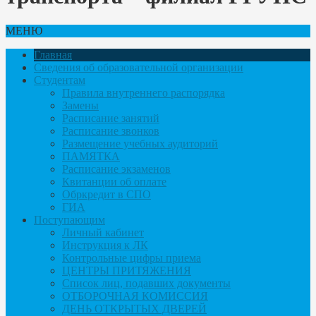
МЕНЮ
Главная
Сведения об образовательной организации
Студентам
Правила внутреннего распорядка
Замены
Расписание занятий
Расписание звонков
Размещение учебных аудиторий
ПАМЯТКА
Расписание экзаменов
Квитанции об оплате
Обркредит в СПО
ГИА
Поступающим
Личный кабинет
Инструкция к ЛК
Контрольные цифры приема
ЦЕНТРЫ ПРИТЯЖЕНИЯ
Список лиц, подавших документы
ОТБОРОЧНАЯ КОМИССИЯ
ДЕНЬ ОТКРЫТЫХ ДВЕРЕЙ