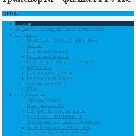
МЕНЮ
Главная
Сведения об образовательной организации
Студентам
Правила внутреннего распорядка
Замены
Расписание занятий
Расписание звонков
Размещение учебных аудиторий
ПАМЯТКА
Расписание экзаменов
Квитанции об оплате
Обркредит в СПО
ГИА
Поступающим
Личный кабинет
Инструкция к ЛК
Контрольные цифры приема
ЦЕНТРЫ ПРИТЯЖЕНИЯ
Список лиц, подавших документы
ОТБОРОЧНАЯ КОМИССИЯ
ДЕНЬ ОТКРЫТЫХ ДВЕРЕЙ