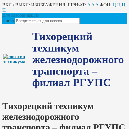
ВКЛ / ВЫКЛ:
ИЗОБРАЖЕНИЯ:
ШРИФТ:
A
A
A
ФОН:
Ц
Ц
Ц
Ц
Для слабовидящих
Поиск
Тихорецкий
техникум
железнодорожного
транспорта –
филиал РГУПС
Тихорецкий техникум
железнодорожного
транспорта – филиал РГУПС