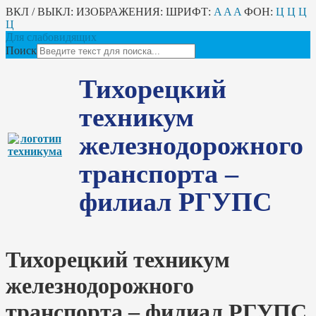
ВКЛ / ВЫКЛ:
ИЗОБРАЖЕНИЯ:
ШРИФТ:
A
A
A
ФОН:
Ц
Ц
Ц
Ц
Для слабовидящих
Поиск
Тихорецкий
техникум
железнодорожного
транспорта –
филиал РГУПС
Тихорецкий техникум
железнодорожного
транспорта – филиал РГУПС