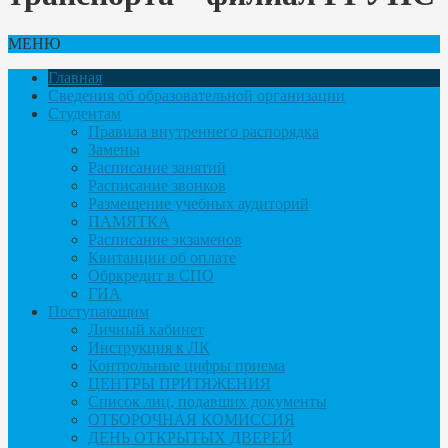
МЕНЮ
Главная
Сведения об образовательной организации
Студентам
Правила внутреннего распорядка
Замены
Расписание занятий
Расписание звонков
Размещение учебных аудиторий
ПАМЯТКА
Расписание экзаменов
Квитанции об оплате
Обркредит в СПО
ГИА
Поступающим
Личный кабинет
Инструкция к ЛК
Контрольные цифры приема
ЦЕНТРЫ ПРИТЯЖЕНИЯ
Список лиц, подавших документы
ОТБОРОЧНАЯ КОМИССИЯ
ДЕНЬ ОТКРЫТЫХ ДВЕРЕЙ