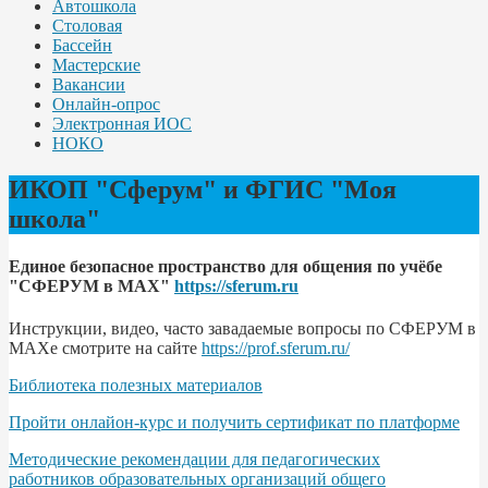
Автошкола
Столовая
Бассейн
Мастерские
Вакансии
Онлайн-опрос
Электронная ИОС
НОКО
ИКОП "Сферум" и ФГИС "Моя
школа"
Единое безопасное пространство для общения по учёбе
"СФЕРУМ в МАХ"
https://sferum.ru
Инструкции, видео, часто завадаемые вопросы по СФЕРУМ в
МАХе смотрите на сайте
https://prof.sferum.ru/
Библиотека полезных материалов
Пройти онлайон-курс и получить сертификат по платформе
Методические рекомендации для педагогических
работников образовательных организаций общего