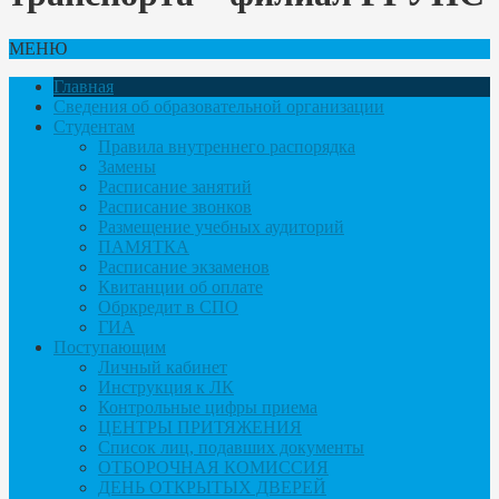
МЕНЮ
Главная
Сведения об образовательной организации
Студентам
Правила внутреннего распорядка
Замены
Расписание занятий
Расписание звонков
Размещение учебных аудиторий
ПАМЯТКА
Расписание экзаменов
Квитанции об оплате
Обркредит в СПО
ГИА
Поступающим
Личный кабинет
Инструкция к ЛК
Контрольные цифры приема
ЦЕНТРЫ ПРИТЯЖЕНИЯ
Список лиц, подавших документы
ОТБОРОЧНАЯ КОМИССИЯ
ДЕНЬ ОТКРЫТЫХ ДВЕРЕЙ