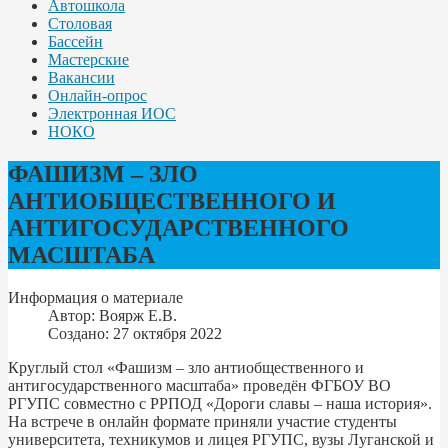
Автошкола
Столовая
Бассейн
Мастерские
Вакансии
Онлайн-опрос
Электронная ИОС
НОКО
ФАШИЗМ – ЗЛО
АНТИОБЩЕСТВЕННОГО И
АНТИГОСУДАРСТВЕННОГО
МАСШТАБА
Информация о материале
Автор:
Воярж Е.В.
Создано: 27 октября 2022
Круглый стол «Фашизм – зло антиобщественного и
антигосударственного масштаба» проведён ФГБОУ ВО
РГУПС совместно с РРПОД «Дороги славы – наша история».
На встрече в онлайн формате приняли участие студенты
университета, техникумов и лицея РГУПС, вузы Луганской и