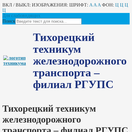
ВКЛ / ВЫКЛ:
ИЗОБРАЖЕНИЯ:
ШРИФТ:
A
A
A
ФОН:
Ц
Ц
Ц
Ц
Для слабовидящих
Поиск
Тихорецкий
техникум
железнодорожного
транспорта –
филиал РГУПС
Тихорецкий техникум
железнодорожного
транспорта – филиал РГУПС