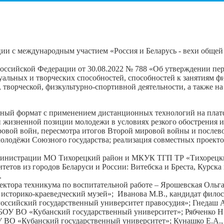
ии с международным участием «Россия и Беларусь - вехи общей
ссийской Федерации от 30.08.2022 № 788 «Об утверждении пер
альных и творческих способностей, способностей к занятиям фи
, творческой, физкультурно-спортивной деятельности, а также 
ный формат с применением дистанционных технологий на плат
жизненной позиции молодежи в условиях резкого обострения и
вой войн, пересмотра итогов Второй мировой войны и послево
молодёжи Союзного государства; реализация совместных проекто
министрации МО Тихорецкий район и МКУК ТГП ТР «Тихорецкий
тетов из городов Беларуси и России: Витебска и Бреста, Курска
.
тора техникума по воспитательной работе – Ярошевская Ольга
сторико-краеведческий музей»; Иванова М.В., кандидат филос
сийский государственный университет правосудия»; Гнедаш А.
БОУ ВО «Кубанский государственный университет»; Рябченко Н.
 ВО «Кубанский государственный университет»; Кунашко Е.А.,