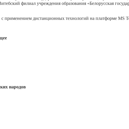
Витебский филиал учреждения образования «Белорусская госуда
ы с применением дистанционных технологий на платформе MS T
ущее
ских народов