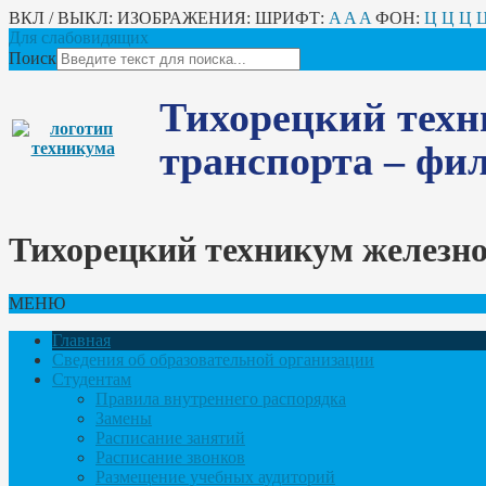
ВКЛ / ВЫКЛ:
ИЗОБРАЖЕНИЯ:
ШРИФТ:
A
A
A
ФОН:
Ц
Ц
Ц
Для слабовидящих
Поиск
Тихорецкий техн
транспорта – ф
Тихорецкий техникум железн
МЕНЮ
Главная
Сведения об образовательной организации
Студентам
Правила внутреннего распорядка
Замены
Расписание занятий
Расписание звонков
Размещение учебных аудиторий