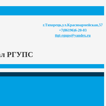
г.Тихорецк,ул.Красноармейская,57
+7(86196)6-20-03
ttgt-rgups@yandex.ru
иал РГУПС