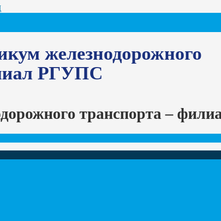
Ц
икум железнодорожного
илиал РГУПС
одорожного транспорта – фил