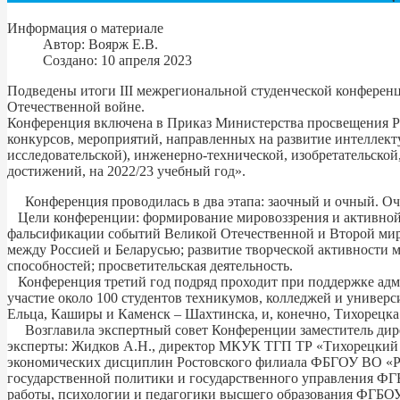
Информация о материале
Автор:
Воярж Е.В.
Создано: 10 апреля 2023
Подведены итоги III межрегиональной студенческой конференц
Отечественной войне.
Конференция включена в Приказ Министерства просвещения Ро
конкурсов, мероприятий, направленных на развитие интеллекту
исследовательской), инженерно-технической, изобретательской
достижений, на 2022/23 учебный год».
Конференция проводилась в два этапа: заочный и очный. Оч
Цели конференции: формирование мировоззрения и активной 
фальсификации событий Великой Отечественной и Второй миро
между Россией и Беларусью; развитие творческой активности 
способностей; просветительская деятельность.
Конференция третий год подряд проходит при поддержке ад
участие около 100 студентов техникумов, колледжей и универси
Ельца, Каширы и Каменск – Шахтинска, и, конечно, Тихорецка
Возглавила экспертный совет Конференции заместитель дирек
эксперты: Жидков А.Н., директор МКУК ТГП ТР «Тихорецкий и
экономических дисциплин Ростовского филиала ФБГОУ ВО «Рос
государственной политики и государственного управления ФГ
работы, психологии и педагогики высшего образования ФГБОУ