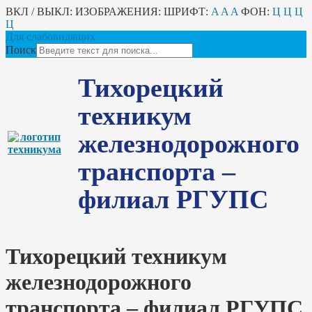
ВКЛ / ВЫКЛ:
ИЗОБРАЖЕНИЯ:
ШРИФТ:
A
A
A
ФОН:
Ц
Ц
Ц
Ц
Для слабовидящих
Поиск
Тихорецкий
техникум
железнодорожного
транспорта –
филиал РГУПС
Тихорецкий техникум
железнодорожного
транспорта – филиал РГУПС