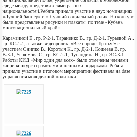
на национальной почве, укрепление согласия в молодежной
среде между представителями разных
национальностей.Ребята приняли участие в двух номинациях
«Лучший баннер» и « Лучший социальный ролик. На конкурс
были представлены рисунки и плакаты по теме «Кубань
многонациональный край»
Карамзиной Е., гр. Р-2-1, Тараненко В., гр. Д-2-1, Гурьевой А.,
гр. КС-1-1, а также видеоролик «Все народы братья!» с
участием Онипко В., Коротыч К., гр. Д-2-1, Кощеева В, гр.
В-3-1, Угрюмова С., гр. КС-2-1, Лупандина Н., гр. ЭС-3-1.
Работы КИД «Мир один для всех» были отмечены членами
жюри конкурса грамотами и ценными подарками. Ребята
приняли участие в итоговом мероприятии фестиваля на базе
управления молодежной политики.