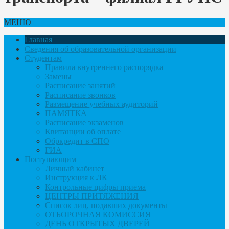
МЕНЮ
Главная
Сведения об образовательной организации
Студентам
Правила внутреннего распорядка
Замены
Расписание занятий
Расписание звонков
Размещение учебных аудиторий
ПАМЯТКА
Расписание экзаменов
Квитанции об оплате
Обркредит в СПО
ГИА
Поступающим
Личный кабинет
Инструкция к ЛК
Контрольные цифры приема
ЦЕНТРЫ ПРИТЯЖЕНИЯ
Список лиц, подавших документы
ОТБОРОЧНАЯ КОМИССИЯ
ДЕНЬ ОТКРЫТЫХ ДВЕРЕЙ