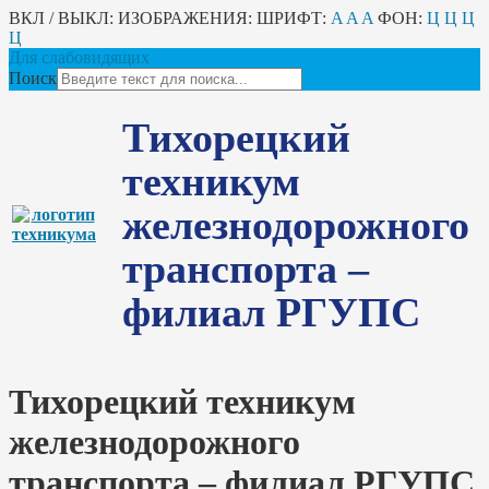
ВКЛ / ВЫКЛ:
ИЗОБРАЖЕНИЯ:
ШРИФТ:
A
A
A
ФОН:
Ц
Ц
Ц
Ц
Для слабовидящих
Поиск
Тихорецкий
техникум
железнодорожного
транспорта –
филиал РГУПС
Тихорецкий техникум
железнодорожного
транспорта – филиал РГУПС