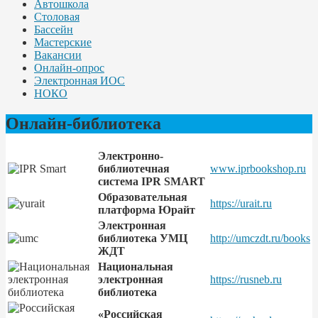
Автошкола
Столовая
Бассейн
Мастерские
Вакансии
Онлайн-опрос
Электронная ИОС
НОКО
Онлайн-библиотека
Электронно-
библиотечная
www.iprbookshop.ru
система IPR SMART
Образовательная
https://urait.ru
платформа Юрайт
Электронная
библиотека УМЦ
http://umczdt.ru/books
ЖДТ
Национальная
электронная
https://rusneb.ru
библиотека
«Российская