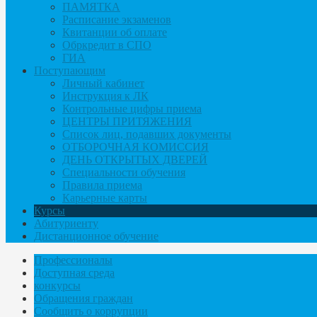
ПАМЯТКА
Расписание экзаменов
Квитанции об оплате
Обркредит в СПО
ГИА
Поступающим
Личный кабинет
Инструкция к ЛК
Контрольные цифры приема
ЦЕНТРЫ ПРИТЯЖЕНИЯ
Список лиц, подавших документы
ОТБОРОЧНАЯ КОМИССИЯ
ДЕНЬ ОТКРЫТЫХ ДВЕРЕЙ
Специальности обучения
Правила приема
Карьерные карты
Курсы
Абитуриенту
Дистанционное обучение
Профессионалы
Доступная среда
конкурсы
Обращения граждан
Сообщить о коррупции