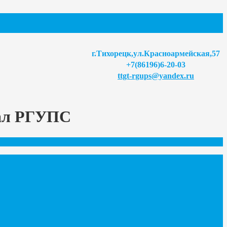
г.Тихорецк,ул.Красноармейская,57
+7(86196)6-20-03
ttgt-rgups@yandex.ru
иал РГУПС