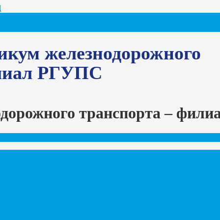
Ц
икум железнодорожного
илиал РГУПС
одорожного транспорта – фил