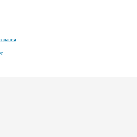
зования
уг