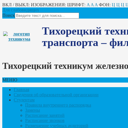
ВКЛ / ВЫКЛ:
ИЗОБРАЖЕНИЯ:
ШРИФТ:
A
A
A
ФОН:
Ц
Ц
Ц
Для слабовидящих
Поиск
Тихорецкий техн
транспорта – ф
Тихорецкий техникум железн
МЕНЮ
Главная
Сведения об образовательной организации
Студентам
Правила внутреннего распорядка
Замены
Расписание занятий
Расписание звонков
Размещение учебных аудиторий