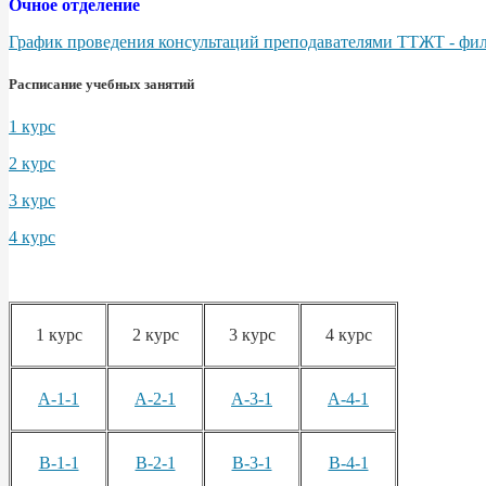
Очное отделение
График проведения консультаций преподавателями ТТЖТ - фили
Расписание учебных занятий
1 курс
2 курс
3 курс
4 курс
1 курс
2 курс
3 курс
4 курс
А-1-1
А-2-1
А-3-1
А-4-1
В-1-1
В-2-1
В-3-1
В-4-1