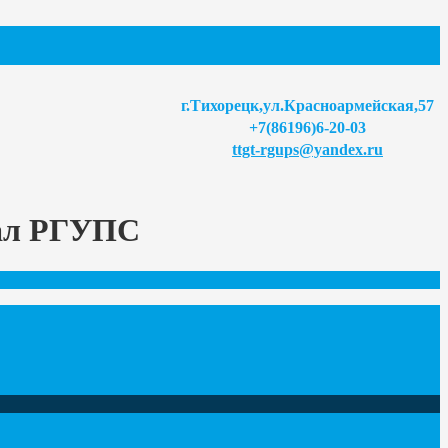
г.Тихорецк,ул.Красноармейская,57
+7(86196)6-20-03
ttgt-rgups@yandex.ru
иал РГУПС