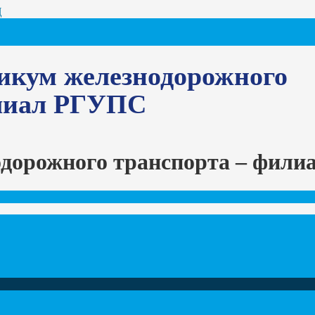
Ц
икум железнодорожного
илиал РГУПС
одорожного транспорта – фил