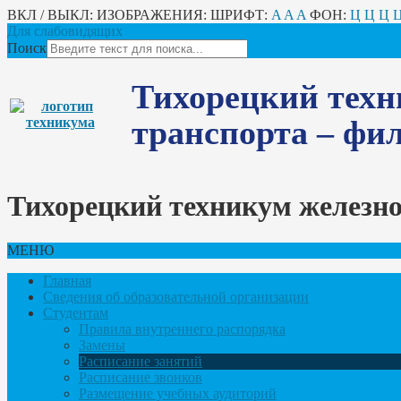
ВКЛ / ВЫКЛ:
ИЗОБРАЖЕНИЯ:
ШРИФТ:
A
A
A
ФОН:
Ц
Ц
Ц
Для слабовидящих
Поиск
Тихорецкий техн
транспорта – ф
Тихорецкий техникум железн
МЕНЮ
Главная
Сведения об образовательной организации
Студентам
Правила внутреннего распорядка
Замены
Расписание занятий
Расписание звонков
Размещение учебных аудиторий