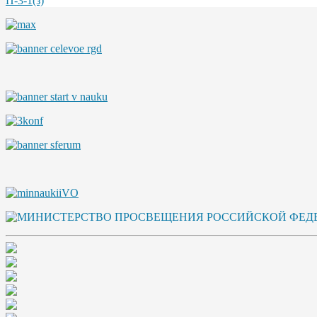
П-3-1(з)