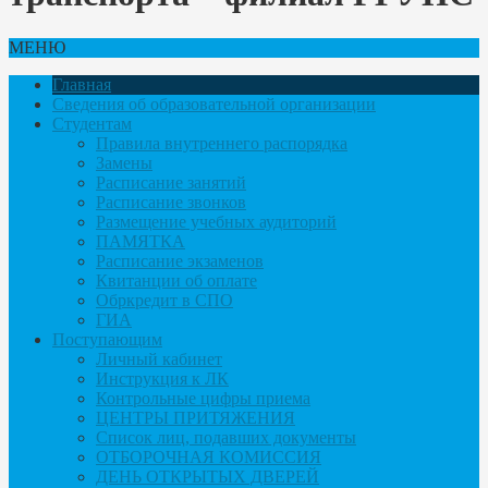
МЕНЮ
Главная
Сведения об образовательной организации
Студентам
Правила внутреннего распорядка
Замены
Расписание занятий
Расписание звонков
Размещение учебных аудиторий
ПАМЯТКА
Расписание экзаменов
Квитанции об оплате
Обркредит в СПО
ГИА
Поступающим
Личный кабинет
Инструкция к ЛК
Контрольные цифры приема
ЦЕНТРЫ ПРИТЯЖЕНИЯ
Список лиц, подавших документы
ОТБОРОЧНАЯ КОМИССИЯ
ДЕНЬ ОТКРЫТЫХ ДВЕРЕЙ