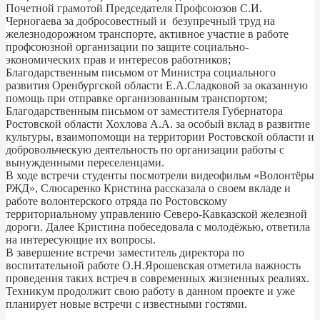
Почетной грамотой Председателя Профсоюзов С.И.
Черногаева за добросовестный и безупречный труд на
железнодорожном транспорте, активное участие в работе
профсоюзной организации по защите социально-
экономических прав и интересов работников;
Благодарственным письмом от Министра социального
развития Оренбургской области Е.А.Сладковой за оказанную
помощь при отправке организованным транспортом;
Благодарственным письмом от заместителя Губернатора
Ростовской области Хохлова А.А. за особый вклад в развитие
культуры, взаимопомощи на территории Ростовской области и
добровольческую деятельность по организации работы с
вынужденными переселенцами.
В ходе встречи студенты посмотрели видеофильм «Волонтёры
РЖД», Слюсаренко Кристина рассказала о своем вкладе и
работе волонтерского отряда по Ростовскому
территориальному управлению Северо-Кавказской железной
дороги. Далее Кристина побеседовала с молодёжью, ответила
на интересующие их вопросы.
В завершение встречи заместитель директора по
воспитательной работе О.Н.Ярошевская отметила важность
проведения таких встреч в современных жизненных реалиях.
Техникум продолжит свою работу в данном проекте и уже
планирует новые встречи с известными гостями.