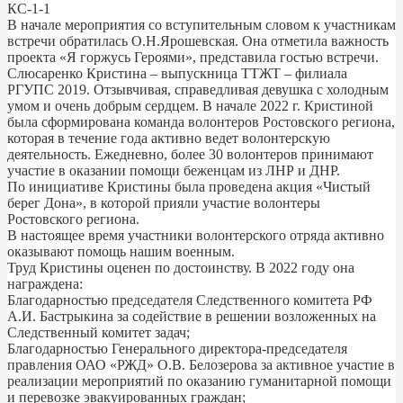
КС-1-1
В начале мероприятия со вступительным словом к участникам
встречи обратилась О.Н.Ярошевская. Она отметила важность
проекта «Я горжусь Героями», представила гостью встречи.
Слюсаренко Кристина – выпускница ТТЖТ – филиала
РГУПС 2019. Отзывчивая, справедливая девушка с холодным
умом и очень добрым сердцем. В начале 2022 г. Кристиной
была сформирована команда волонтеров Ростовского региона,
которая в течение года активно ведет волонтерскую
деятельность. Ежедневно, более 30 волонтеров принимают
участие в оказании помощи беженцам из ЛНР и ДНР.
По инициативе Кристины была проведена акция «Чистый
берег Дона», в которой прияли участие волонтеры
Ростовского региона.
В настоящее время участники волонтерского отряда активно
оказывают помощь нашим военным.
Труд Кристины оценен по достоинству. В 2022 году она
награждена:
Благодарностью председателя Следственного комитета РФ
А.И. Бастрыкина за содействие в решении возложенных на
Следственный комитет задач;
Благодарностью Генерального директора-председателя
правления ОАО «РЖД» О.В. Белозерова за активное участие в
реализации мероприятий по оказанию гуманитарной помощи
и перевозке эвакуированных граждан;