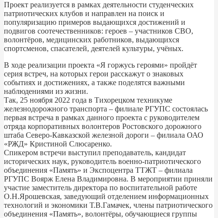
Проект реализуется в рамках деятельности студенческих
патриотических клубов и направлен на поиск и
популяризацию примеров выдающихся достижений и
подвигов соотечественников: героев – участников СВО,
волонтёров, медицинских работников, выдающихся
спортсменов, спасателей, деятелей культуры, учёных.
В ходе реализации проекта «Я горжусь героями» пройдёт
серия встреч, на которых герои расскажут о знаковых
событиях и достижениях, а также поделятся важными
наблюдениями из жизни.
Так, 25 ноября 2022 года в Тихорецком техникуме
железнодорожного транспорта – филиале РГУПС состоялась
первая встреча в рамках данного проекта с руководителем
отряда корпоративных волонтеров Ростовского дорожного
штаба Северо-Кавказской железной дороги – филиала ОАО
«РЖД» Кристиной Слюсаренко.
Спикером встречи выступил преподаватель, кандидат
исторических наук, руководитель военно-патриотического
объединения «Память» и Экспоцентра ТТЖТ – филиала
РГУПС Воярж Елена Владимировна. В мероприятии приняли
участие заместитель директора по воспитательной работе
О.Н.Ярошевская, заведующий отделением информационных
технологий и экономики Т.В.Гамачек, члены патриотического
объединения «Память», волонтёры, обучающиеся группы