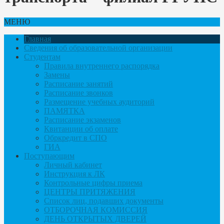
МЕНЮ
Главная
Сведения об образовательной организации
Студентам
Правила внутреннего распорядка
Замены
Расписание занятий
Расписание звонков
Размещение учебных аудиторий
ПАМЯТКА
Расписание экзаменов
Квитанции об оплате
Обркредит в СПО
ГИА
Поступающим
Личный кабинет
Инструкция к ЛК
Контрольные цифры приема
ЦЕНТРЫ ПРИТЯЖЕНИЯ
Список лиц, подавших документы
ОТБОРОЧНАЯ КОМИССИЯ
ДЕНЬ ОТКРЫТЫХ ДВЕРЕЙ