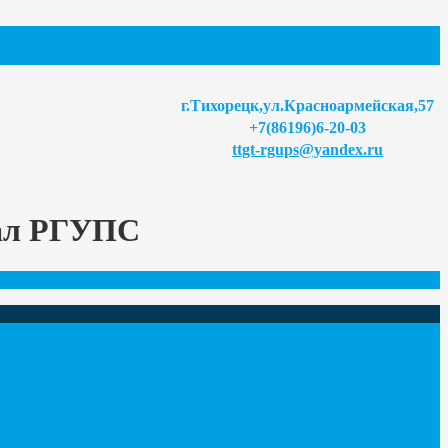
г.Тихорецк,ул.Красноармейская,57
+7(86196)6-20-03
ttgt-rgups@yandex.ru
иал РГУПС