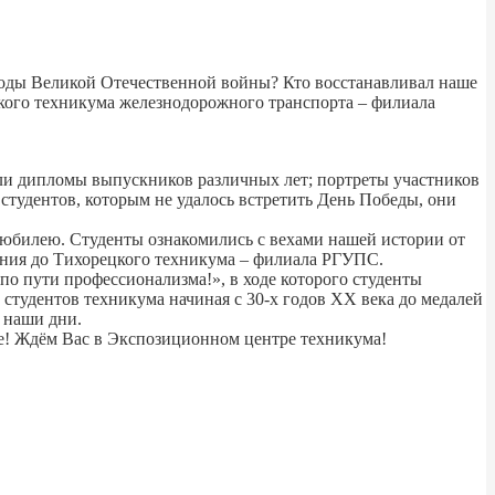
 годы Великой Отечественной войны? Кто восстанавливал наше
цкого техникума железнодорожного транспорта – филиала
дели дипломы выпускников различных лет; портреты участников
тудентов, которым не удалось встретить День Победы, они
й юбилею. Студенты ознакомились с вехами нашей истории от
ния до Тихорецкого техникума – филиала РГУПС.
по пути профессионализма!», в ходе которого студенты
студентов техникума начиная с 30-х годов ХХ века до медалей
в наши дни.
е! Ждём Вас в Экспозиционном центре техникума!