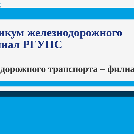
Ц
икум железнодорожного
илиал РГУПС
одорожного транспорта – фил