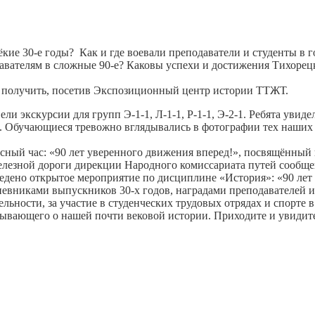
ёкие 30-е годы? Как и где воевали преподаватели и студенты в
одавателям в сложные 90-е? Каковы успехи и достижения Тихоре
ли получить, посетив Экспозиционный центр истории ТТЖТ.
и экскурсии для групп Э-1-1, Л-1-1, Р-1-1, Э-2-1. Ребята уви
 Обучающиеся тревожно вглядывались в фотографии тех наших с
ассный час: «90 лет уверенного движения вперед!», посвящённы
лезной дороги дирекции Народного комиссариата путей сообще
ведено открытое мероприятие по дисциплине «История»: «90 лет 
евниками выпускников 30-х годов, наградами преподавателей и 
ельности, за участие в студенческих трудовых отрядах и спорте 
ывающего о нашей почти вековой истории. Приходите и увидит