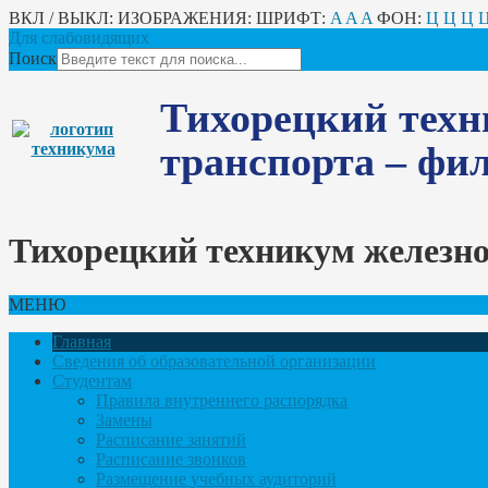
ВКЛ / ВЫКЛ:
ИЗОБРАЖЕНИЯ:
ШРИФТ:
A
A
A
ФОН:
Ц
Ц
Ц
Для слабовидящих
Поиск
Тихорецкий техн
транспорта – ф
Тихорецкий техникум железн
МЕНЮ
Главная
Сведения об образовательной организации
Студентам
Правила внутреннего распорядка
Замены
Расписание занятий
Расписание звонков
Размещение учебных аудиторий