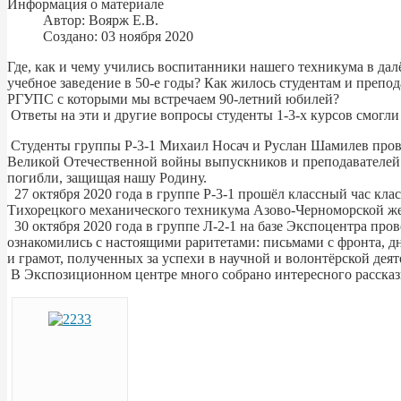
Информация о материале
Автор:
Воярж Е.В.
Создано: 03 ноября 2020
Где, как и чему учились воспитанники нашего техникума в дал
учебное заведение в 50-е годы? Как жилось студентам и преп
РГУПС с которыми мы встречаем 90-летний юбилей?
Ответы на эти и другие вопросы студенты 1-3-х курсов смог
Студенты группы Р-3-1 Михаил Носач и Руслан Шамилев провел
Великой Отечественной войны выпускников и преподавателей.
погибли, защищая нашу Родину.
27 октября 2020 года в группе Р-3-1 прошёл классный час кл
Тихорецкого механического техникума Азово-Черноморской же
30 октября 2020 года в группе Л-2-1 на базе Экспоцентра про
ознакомились с настоящими раритетами: письмами с фронта, дн
и грамот, полученных за успехи в научной и волонтёрской деят
В Экспозиционном центре много собрано интересного рассказ