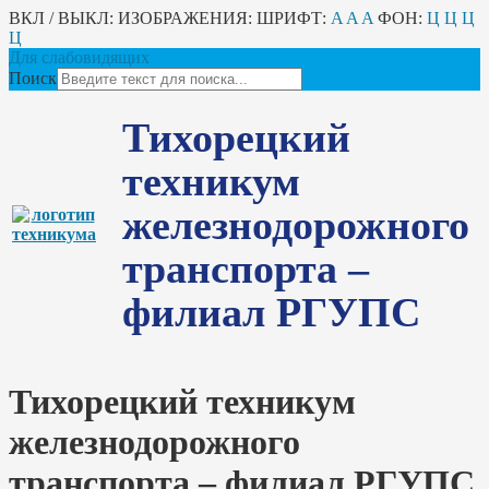
ВКЛ / ВЫКЛ:
ИЗОБРАЖЕНИЯ:
ШРИФТ:
A
A
A
ФОН:
Ц
Ц
Ц
Ц
Для слабовидящих
Поиск
Тихорецкий
техникум
железнодорожного
транспорта –
филиал РГУПС
Тихорецкий техникум
железнодорожного
транспорта – филиал РГУПС