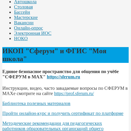
Автошкола
Столовая
Бассейн
Мастерские
Вакансии
Онлайн-опрос
Электронная ИОС
НОКО
ИКОП "Сферум" и ФГИС "Моя
школа"
Единое безопасное пространство для общения по учёбе
"СФЕРУМ в МАХ"
https://sferum.ru
Инструкции, видео, часто завадаемые вопросы по СФЕРУМ в
МАХе смотрите на сайте
https://prof.sferum.ru/
Библиотека полезных материалов
Пройти онлайон-курс и получить сертификат по платформе
Методические рекомендации для педагогических
работников образовательных организаций общего