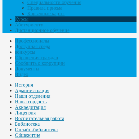
Специальности обучения
Правила приема
Карьерные карты
Курсы
Абитуриенту
Дистанционное обучение
Профессионалы
Доступная среда
конкурсы
Обращения граждан
Сообщить о коррупции
Документы
Видео
История
Администрация
Наши отделения
Наша гордость
Аккредитация
Лицензия
Воспитательная работа
Библиотека
Онлайн-библиотека
Общежитие