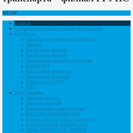
МЕНЮ
Главная
Сведения об образовательной организации
Студентам
Правила внутреннего распорядка
Замены
Расписание занятий
Расписание звонков
Размещение учебных аудиторий
ПАМЯТКА
Расписание экзаменов
Квитанции об оплате
Обркредит в СПО
ГИА
Поступающим
Личный кабинет
Инструкция к ЛК
Контрольные цифры приема
ЦЕНТРЫ ПРИТЯЖЕНИЯ
Список лиц, подавших документы
ОТБОРОЧНАЯ КОМИССИЯ
ДЕНЬ ОТКРЫТЫХ ДВЕРЕЙ