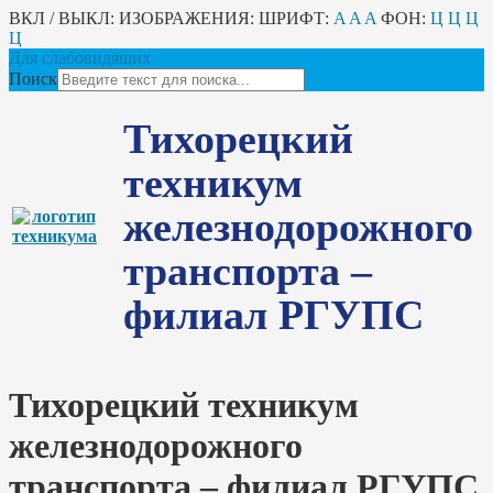
ВКЛ / ВЫКЛ:
ИЗОБРАЖЕНИЯ:
ШРИФТ:
A
A
A
ФОН:
Ц
Ц
Ц
Ц
Для слабовидящих
Поиск
Тихорецкий
техникум
железнодорожного
транспорта –
филиал РГУПС
Тихорецкий техникум
железнодорожного
транспорта – филиал РГУПС