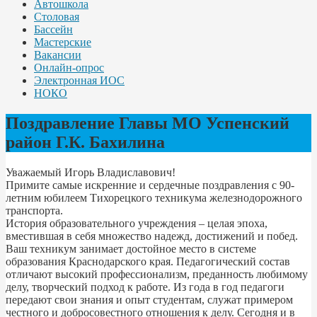
Автошкола
Столовая
Бассейн
Мастерские
Вакансии
Онлайн-опрос
Электронная ИОС
НОКО
Поздравление Главы МО Успенский
район Г.К. Бахилина
Уважаемый Игорь Владиславович!
Примите самые искренние и сердечные поздравления с 90-
летним юбилеем Тихорецкого техникума железнодорожного
транспорта.
История образовательного учреждения – целая эпоха,
вместившая в себя множество надежд, достижений и побед.
Ваш техникум занимает достойное место в системе
образования Краснодарского края. Педагогический состав
отличают высокий профессионализм, преданность любимому
делу, творческий подход к работе. Из года в год педагоги
передают свои знания и опыт студентам, служат примером
честного и добросовестного отношения к делу. Сегодня и в