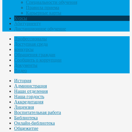
Специальности обучения
Правила приема
Карьерные карты
Курсы
Абитуриенту
Дистанционное обучение
Профессионалы
Доступная среда
конкурсы
Обращения граждан
Сообщить о коррупции
Документы
Видео
История
Администрация
Наши отделения
Наша гордость
Аккредитация
Лицензия
Воспитательная работа
Библиотека
Онлайн-библиотека
Общежитие