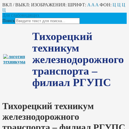
ВКЛ / ВЫКЛ:
ИЗОБРАЖЕНИЯ:
ШРИФТ:
A
A
A
ФОН:
Ц
Ц
Ц
Ц
Для слабовидящих
Поиск
Тихорецкий
техникум
железнодорожного
транспорта –
филиал РГУПС
Тихорецкий техникум
железнодорожного
транспорта – филиал РГУПС