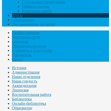
Специальности обучения
Правила приема
Карьерные карты
Курсы
Абитуриенту
Дистанционное обучение
Профессионалы
Доступная среда
конкурсы
Обращения граждан
Сообщить о коррупции
Документы
Видео
История
Администрация
Наши отделения
Наша гордость
Аккредитация
Лицензия
Воспитательная работа
Библиотека
Онлайн-библиотека
Общежитие