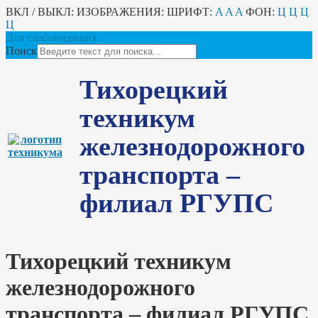
ВКЛ / ВЫКЛ:
ИЗОБРАЖЕНИЯ:
ШРИФТ:
A
A
A
ФОН:
Ц
Ц
Ц
Ц
Для слабовидящих
Поиск
Тихорецкий
техникум
железнодорожного
транспорта –
филиал РГУПС
Тихорецкий техникум
железнодорожного
транспорта – филиал РГУПС