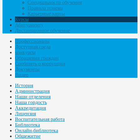
Специальности обучения
Правила приема
Карьерные карты
Курсы
Абитуриенту
Дистанционное обучение
Профессионалы
Доступная среда
конкурсы
Обращения граждан
Сообщить о коррупции
Документы
Видео
История
Администрация
Наши отделения
Наша гордость
Аккредитация
Лицензия
Воспитательная работа
Библиотека
Онлайн-библиотека
Общежитие