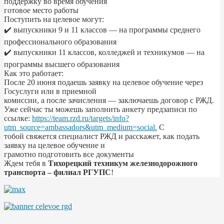
поддержку во время обучения
готовое место работы
Поступить на целевое могут:
✔️ выпускники 9 и 11 классов — на программы среднего
профессионального образования
✔️ выпускники 11 классов, колледжей и техникумов — на
программы высшего образования
Как это работает:
После 20 июня подаешь заявку на целевое обучение через
Госуслуги или в приемной
комиссии, а после зачисления — заключаешь договор с РЖД.
Уже сейчас ты можешь заполнить анкету предзаписи по
ссылке:
https://team.rzd.ru/targets/info?
utm_source=ambassadors&utm_medium=social.
С
тобой свяжется специалист РЖД и расскажет, как подать
заявку на целевое обучение и
грамотно подготовить все документы
Ждем тебя в
Тихорецкий техникум железнодорожного
транспорта – филиал РГУПС
!