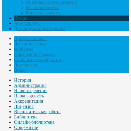
Специальности обучения
Правила приема
Карьерные карты
Курсы
Абитуриенту
Дистанционное обучение
Профессионалы
Доступная среда
конкурсы
Обращения граждан
Сообщить о коррупции
Документы
Видео
История
Администрация
Наши отделения
Наша гордость
Аккредитация
Лицензия
Воспитательная работа
Библиотека
Онлайн-библиотека
Общежитие