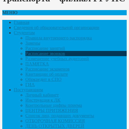
МЕНЮ
Главная
Сведения об образовательной организации
Студентам
Правила внутреннего распорядка
Замены
Расписание занятий
Расписание звонков
Размещение учебных аудиторий
ПАМЯТКА
Расписание экзаменов
Квитанции об оплате
Обркредит в СПО
ГИА
Поступающим
Личный кабинет
Инструкция к ЛК
Контрольные цифры приема
ЦЕНТРЫ ПРИТЯЖЕНИЯ
Список лиц, подавших документы
ОТБОРОЧНАЯ КОМИССИЯ
ДЕНЬ ОТКРЫТЫХ ДВЕРЕЙ