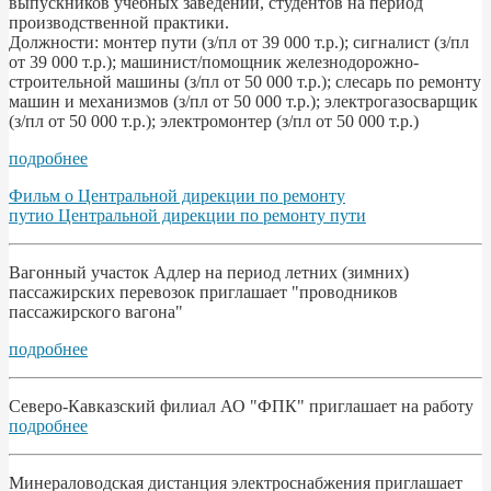
выпускников учебных заведений, студентов на период
производственной практики.
Должности: монтер пути (з/пл от 39 000 т.р.); сигналист (з/пл
от 39 000 т.р.); машинист/помощник железнодорожно-
строительной машины (з/пл от 50 000 т.р.); слесарь по ремонту
машин и механизмов (з/пл от 50 000 т.р.); электрогазосварщик
(з/пл от 50 000 т.р.); электромонтер (з/пл от 50 000 т.р.)
подробнее
Фильм о Центральной дирекции по ремонту
путио Центральной дирекции по ремонту пути
Вагонный участок Адлер на период летних (зимних)
пассажирских перевозок приглашает "проводников
пассажирского вагона"
подробнее
Северо-Кавказский филиал АО "ФПК" приглашает на работу
подробнее
Минераловодская дистанция электроснабжения приглашает