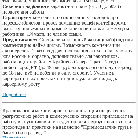
тыс.рублей, машинист локомотива от 150 тыс.рублей.
Северная надбавка
к заработной плате (от 30 до 50%) с
первого дня работы.
Гарантируем
компенсацию понесенных расходов при
переезде (билетов, провоз домашних вещей контейнером),
выплату подъемных в размере тарифной ставки за месяц на
работника, 1/4 часть на членов семьи.
Предоставляем
: Специализированный жилищный фонд или
компенсацию найма жилья. Возможность компенсации
авиаперелета 1 раз в год для проведения отпуска на курортах
юга России и обратно, дополнительно для работников,
работающих в районах Крайнего Севера 1 раз в 2 года в
любой город РФ (до 49 тыс. руб на взрослого в одну сторону,
до 18 тыс. руб на ребенка в одну сторону). Участие в
корпоративных проектах и индивидуальный подход к
карьерному росту.
Подробнее
Краснодарская механизированная дистанция погрузочно-
разгрузочных работ и коммерческих операций приглашает на
работу выпускников или студентов для трудоустройства или
прохождения практики на вакансию "Приемосдатчик груза и
багажа 6-го разряда"