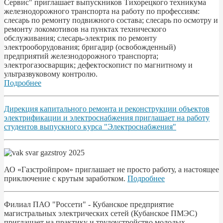
Сервис" приглашает выпускников Тихорецкого техникума
железнодорожного транспорта на работу по профессиям:
слесарь по ремонту подвижного состава; слесарь по осмотру и
ремонту локомотивов на пунктах технического
обслуживания; слесарь-электрик по ремонту
электрооборудования; бригадир (освобожденный)
предприятий железнодорожного транспорта;
электрогазосварщик; дефектоскопист по магнитному и
ультразвуковому контролю.
Подробнее
Дирекция капитального ремонта и реконструкции объектов
электрификации и электроснабжения приглашает на работу
студентов выпускного курса "Электроснабжения"
АО «Газстройпром» приглашает не просто работу, а настоящее
приключение с крутым заработком.
Подробнее
Филиал ПАО "Россети" - Кубанское предприятие
магистральных электрических сетей (Кубанское ПМЭС)
приглашает на практику и трудоустройство молодых