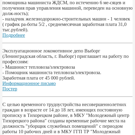
помощника машиниста ЖДСМ, по истечению 6 ме-сяцев и
получения прав управления машиной, переведен на основную
долж-ность);
- наладчик железнодорожно-строительных машин - 1 человек
( график ра-боты 5/2 , среднемесячная заработная плата 31,0
тыс.рублей).
Подробнее
Эксплуатационное локомотивное депо Выборг
(Ленинградская область, г. Выборг) приглашает на работу по
профессиям:
- Машинист тепловоза/электровоза
- Помощник машиниста тепловоза/электровоза.
Заработная плата от 45 000 рублей.
Информационное письмо
Постер
С целью временного трудоустройства несовершеннолетних
граждан в возрасте от 14 до 18 лет, имеющих постоянную
прописку в Тихорецком районе, в МКУ "Молодежный центр
Тихорецкого района" созданы временные рабочие места на
должность "уборщик служебных помещений" с периодом
работы 10 рабочих дней и в МКУ ГГП ТР "Молодежный