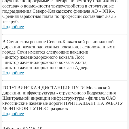
обучение по программе «Слесарь по ремонту подвижного
состава» о возможности трудоустройства в структурные
подразделения Северо-Кавказского филиала АО «ФПК».
Средняя заработная плата по профессии составляет 30-35
тыс.руб.
Подробнее
В Сочинском регионе Северо-Кавказской региональной
дирекции железнодорожных вокзалов, расположенных в
городе Сочи имеются следующие вакансии:
- диктор железнодорожного вокзала Лоо;
- диктор железнодорожного вокзала Хоста;
- диктор железнодорожного вокзала Адлер.
Подробнее
ГОЛУТВИНСКАЯ ДИСТАНЦИЯ ПУТИ Московской
дирекции инфраструкryры - структурного llодразделения
Щентральной дирекции инфраструктуры - филиала ОАО
кРоссийские железные дороги ПРИГЛАШАЕТ НА РАБОТУ
МОНТЕРОВ ПУТИ 3-5 разрядов
Подробнее
Работа на БАМЕ 2.0