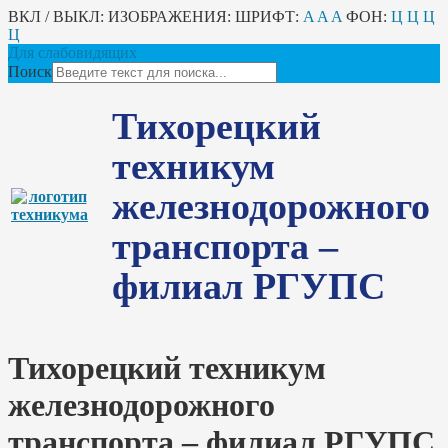
ВКЛ / ВЫКЛ:
ИЗОБРАЖЕНИЯ:
ШРИФТ:
A
A
A
ФОН:
Ц
Ц
Ц
Ц
Для слабовидящих
Поиск
Тихорецкий
техникум
железнодорожного
транспорта –
филиал РГУПС
Тихорецкий техникум
железнодорожного
транспорта – филиал РГУПС