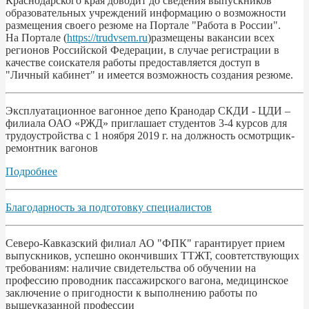
Краснодарского края доводит до сведения выпускников
образовательных учреждений информацию о возможности
размещения своего резюме на Портале "Работа в России".
На Портале (
https://trudvsem.ru
)размещены вакансии всех
регионов Российской Федерации, в случае регистрации в
качестве соискателя работы предоставляется доступ в
"Личный кабинет" и имеется возможность создания резюме.
Эксплуатационное вагонное депо Кранодар СКДИ - ЦДИ –
филиала ОАО «РЖД» приглашает студентов 3-4 курсов для
трудоустройства с 1 ноября 2019 г. на должность осмотрщик-
ремонтник вагонов
Подробнее
Благодарность за подготовку специалистов
Северо-Кавказский филиал АО "ФПК" гарантирует прием
выпускников, успешно окончивших ТТЖТ, соовтетствующих
требованиям: наличие свидетельства об обучении на
профессию проводник пассажирского вагона, медицинское
заключение о пригодности к выполнению работы по
вышеуказанной профессии