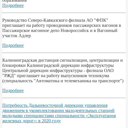
образования
Подробнее
Руководство Северо-Кавказского филиала АО "ФПК"
приглашает на работу проводников пассажирских вагонов в
Пассажирское вагонное депо Новороссийск и в Вагонный
участок Адлер
Подробнее
Калининградская дистанция сигнализации, централизации и
блокировки Калиниградской дирекции инфраструктуры
Центральной дирекции инфраструктуры - филиала ОАО
"РЖД" приглашает на работу выпускников техникума
(специальность "Автоматика и телемеханика на транспорте")
Подробнее
Потребность Дальневосточной дирекции управления
движением в укомплектовании малодеятельных станций
молодыми специалистами специальности «Эксплуатация
железных дорог»: в 2020 году