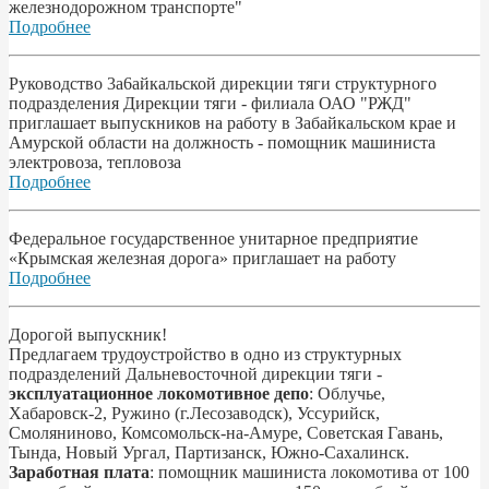
железнодорожном транспорте"
Подробнее
Pyководство 3a6aйкальской дирекции тяги структурного
подразделения Дирекции тяги - филиала ОАО "РЖД"
приглашает выпускников на работу в Забайкальском крае и
Амурской области на должность - помощник машиниста
электровоза, тепловоза
Подробнее
Федеральное государственное унитарное предприятие
«Крымская железная дорога» приглашает на работу
Подробнее
Дорогой выпускник!
Предлагаем трудоустройство в одно из структурных
подразделений Дальневосточной дирекции тяги -
эксплуатационное локомотивное депо
: Облучье,
Хабаровск-2, Ружино (г.Лесозаводск), Уссурийск,
Смоляниново, Комсомольск-на-Амуре, Советская Гавань,
Тында, Новый Ургал, Партизанск, Южно-Сахалинск.
Заработная плата
: помощник машиниста локомотива от 100