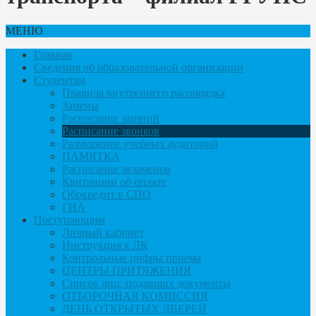
МЕНЮ
Главная
Сведения об образовательной организации
Студентам
Правила внутреннего распорядка
Замены
Расписание занятий
Расписание звонков
Размещение учебных аудиторий
ПАМЯТКА
Расписание экзаменов
Квитанции об оплате
Обркредит в СПО
ГИА
Поступающим
Личный кабинет
Инструкция к ЛК
Контрольные цифры приема
ЦЕНТРЫ ПРИТЯЖЕНИЯ
Список лиц, подавших документы
ОТБОРОЧНАЯ КОМИССИЯ
ДЕНЬ ОТКРЫТЫХ ДВЕРЕЙ