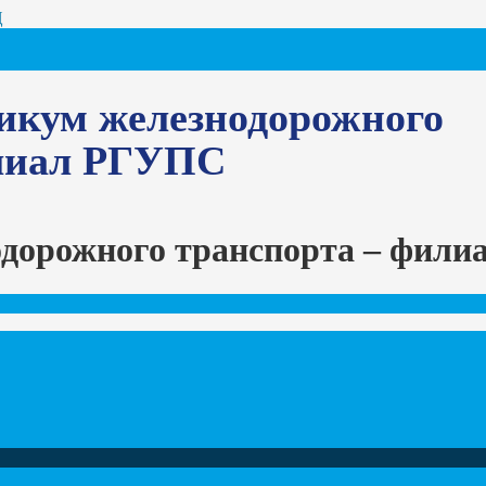
Ц
икум железнодорожного
илиал РГУПС
одорожного транспорта – фил