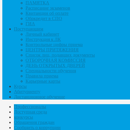
ПАМЯТКА
Расписание экзаменов
Квитанции об оплате
Обркредит в СПО
ГИА
Поступающим
Личный кабинет
Инструкция к ЛК
Контрольные цифры приема
ЦЕНТРЫ ПРИТЯЖЕНИЯ
Список лиц, подавших документы
ОТБОРОЧНАЯ КОМИССИЯ
ДЕНЬ ОТКРЫТЫХ ДВЕРЕЙ
Специальности обучения
Правила приема
Карьерные карты
Курсы
Абитуриенту
Дистанционное обучение
Профессионалы
Доступная среда
конкурсы
Обращения граждан
Сообщить о коррупции