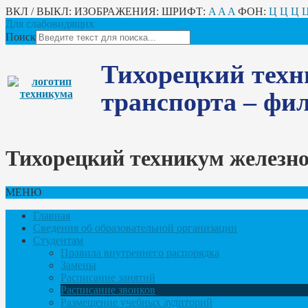
ВКЛ / ВЫКЛ:
ИЗОБРАЖЕНИЯ:
ШРИФТ:
A
A
A
ФОН:
Ц
Ц
Ц
Для слабовидящих
Поиск
Тихорецкий техн
транспорта – ф
Тихорецкий техникум железн
МЕНЮ
Главная
Сведения об образовательной организации
Студентам
Правила внутреннего распорядка
Замены
Расписание занятий
Расписание звонков
Размещение учебных аудиторий