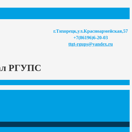
г.Тихорецк,ул.Красноармейская,57
+7(86196)6-20-03
ttgt-rgups@yandex.ru
иал РГУПС