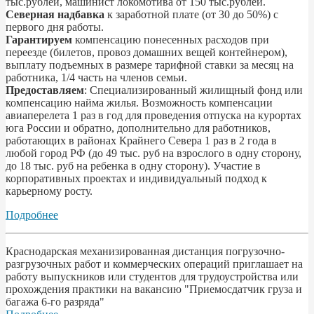
тыс.рублей, машинист локомотива от 150 тыс.рублей.
Северная надбавка
к заработной плате (от 30 до 50%) с
первого дня работы.
Гарантируем
компенсацию понесенных расходов при
переезде (билетов, провоз домашних вещей контейнером),
выплату подъемных в размере тарифной ставки за месяц на
работника, 1/4 часть на членов семьи.
Предоставляем
: Специализированный жилищный фонд или
компенсацию найма жилья. Возможность компенсации
авиаперелета 1 раз в год для проведения отпуска на курортах
юга России и обратно, дополнительно для работников,
работающих в районах Крайнего Севера 1 раз в 2 года в
любой город РФ (до 49 тыс. руб на взрослого в одну сторону,
до 18 тыс. руб на ребенка в одну сторону). Участие в
корпоративных проектах и индивидуальный подход к
карьерному росту.
Подробнее
Краснодарская механизированная дистанция погрузочно-
разгрузочных работ и коммерческих операций приглашает на
работу выпускников или студентов для трудоустройства или
прохождения практики на вакансию "Приемосдатчик груза и
багажа 6-го разряда"