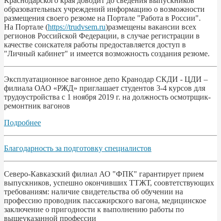
Краснодарского края доводит до сведения выпускников
образовательных учреждений информацию о возможности
размещения своего резюме на Портале "Работа в России".
На Портале (
https://trudvsem.ru
)размещены вакансии всех
регионов Российской Федерации, в случае регистрации в
качестве соискателя работы предоставляется доступ в
"Личный кабинет" и имеется возможность создания резюме.
Эксплуатационное вагонное депо Кранодар СКДИ - ЦДИ –
филиала ОАО «РЖД» приглашает студентов 3-4 курсов для
трудоустройства с 1 ноября 2019 г. на должность осмотрщик-
ремонтник вагонов
Подробнее
Благодарность за подготовку специалистов
Северо-Кавказский филиал АО "ФПК" гарантирует прием
выпускников, успешно окончивших ТТЖТ, соовтетствующих
требованиям: наличие свидетельства об обучении на
профессию проводник пассажирского вагона, медицинское
заключение о пригодности к выполнению работы по
вышеуказанной профессии