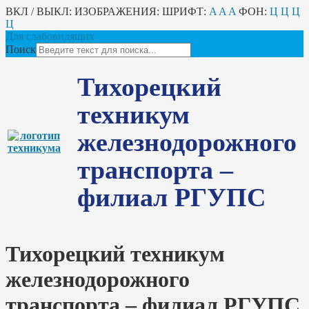
ВКЛ / ВЫКЛ:
ИЗОБРАЖЕНИЯ:
ШРИФТ:
A
A
A
ФОН:
Ц
Ц
Ц
Ц
Для слабовидящих
Поиск
Тихорецкий
техникум
железнодорожного
транспорта –
филиал РГУПС
Тихорецкий техникум
железнодорожного
транспорта – филиал РГУПС