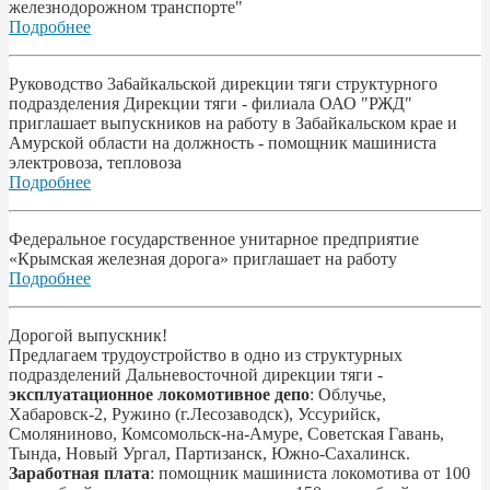
железнодорожном транспорте"
Подробнее
Pyководство 3a6aйкальской дирекции тяги структурного
подразделения Дирекции тяги - филиала ОАО "РЖД"
приглашает выпускников на работу в Забайкальском крае и
Амурской области на должность - помощник машиниста
электровоза, тепловоза
Подробнее
Федеральное государственное унитарное предприятие
«Крымская железная дорога» приглашает на работу
Подробнее
Дорогой выпускник!
Предлагаем трудоустройство в одно из структурных
подразделений Дальневосточной дирекции тяги -
эксплуатационное локомотивное депо
: Облучье,
Хабаровск-2, Ружино (г.Лесозаводск), Уссурийск,
Смоляниново, Комсомольск-на-Амуре, Советская Гавань,
Тында, Новый Ургал, Партизанск, Южно-Сахалинск.
Заработная плата
: помощник машиниста локомотива от 100