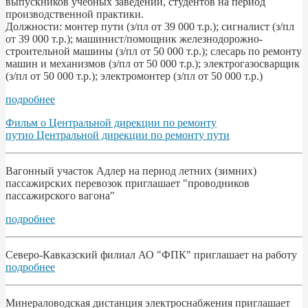
выпускников учебных заведений, студентов на период
производственной практики.
Должности: монтер пути (з/пл от 39 000 т.р.); сигналист (з/пл
от 39 000 т.р.); машинист/помощник железнодорожно-
строительной машины (з/пл от 50 000 т.р.); слесарь по ремонту
машин и механизмов (з/пл от 50 000 т.р.); электрогазосварщик
(з/пл от 50 000 т.р.); электромонтер (з/пл от 50 000 т.р.)
подробнее
Фильм о Центральной дирекции по ремонту
путио Центральной дирекции по ремонту пути
Вагонный участок Адлер на период летних (зимних)
пассажирских перевозок приглашает "проводников
пассажирского вагона"
подробнее
Северо-Кавказский филиал АО "ФПК" приглашает на работу
подробнее
Минераловодская дистанция электроснабжения приглашает