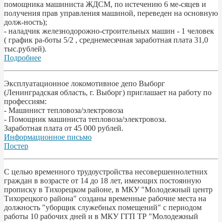
помощника машиниста ЖДСМ, по истечению 6 ме-сяцев и
получения прав управления машиной, переведен на основную
долж-ность);
- наладчик железнодорожно-строительных машин - 1 человек
( график ра-боты 5/2 , среднемесячная заработная плата 31,0
тыс.рублей).
Подробнее
Эксплуатационное локомотивное депо Выборг
(Ленинградская область, г. Выборг) приглашает на работу по
профессиям:
- Машинист тепловоза/электровоза
- Помощник машиниста тепловоза/электровоза.
Заработная плата от 45 000 рублей.
Информационное письмо
Постер
С целью временного трудоустройства несовершеннолетних
граждан в возрасте от 14 до 18 лет, имеющих постоянную
прописку в Тихорецком районе, в МКУ "Молодежный центр
Тихорецкого района" созданы временные рабочие места на
должность "уборщик служебных помещений" с периодом
работы 10 рабочих дней и в МКУ ГГП ТР "Молодежный