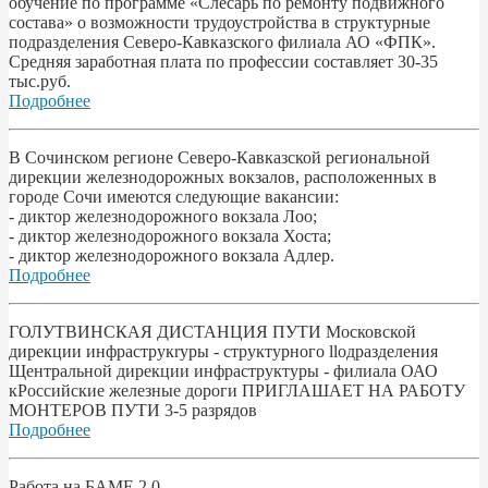
обучение по программе «Слесарь по ремонту подвижного
состава» о возможности трудоустройства в структурные
подразделения Северо-Кавказского филиала АО «ФПК».
Средняя заработная плата по профессии составляет 30-35
тыс.руб.
Подробнее
В Сочинском регионе Северо-Кавказской региональной
дирекции железнодорожных вокзалов, расположенных в
городе Сочи имеются следующие вакансии:
- диктор железнодорожного вокзала Лоо;
- диктор железнодорожного вокзала Хоста;
- диктор железнодорожного вокзала Адлер.
Подробнее
ГОЛУТВИНСКАЯ ДИСТАНЦИЯ ПУТИ Московской
дирекции инфраструкryры - структурного llодразделения
Щентральной дирекции инфраструктуры - филиала ОАО
кРоссийские железные дороги ПРИГЛАШАЕТ НА РАБОТУ
МОНТЕРОВ ПУТИ 3-5 разрядов
Подробнее
Работа на БАМЕ 2.0