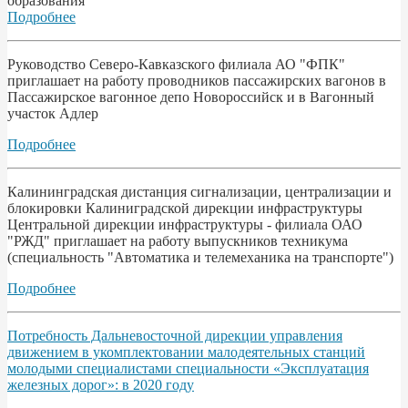
образования
Подробнее
Руководство Северо-Кавказского филиала АО "ФПК"
приглашает на работу проводников пассажирских вагонов в
Пассажирское вагонное депо Новороссийск и в Вагонный
участок Адлер
Подробнее
Калининградская дистанция сигнализации, централизации и
блокировки Калиниградской дирекции инфраструктуры
Центральной дирекции инфраструктуры - филиала ОАО
"РЖД" приглашает на работу выпускников техникума
(специальность "Автоматика и телемеханика на транспорте")
Подробнее
Потребность Дальневосточной дирекции управления
движением в укомплектовании малодеятельных станций
молодыми специалистами специальности «Эксплуатация
железных дорог»: в 2020 году