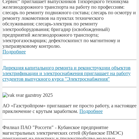
Сервис" приглашает выпускников Тихорецкого техникума
железнодорожного транспорта на работу по профессиям:
слесарь по ремонту подвижного состава; слесарь по осмотру и
ремонту локомотивов на пунктах технического
обслуживания; слесарь-электрик по ремонту
электрооборудования; бригадир (освобожденный)
предприятий железнодорожного транспорта;
электрогазосварщик; дефектоскопист по магнитному и
ультразвуковому контролю.
Подробнее
Дирекция капитального ремонта и реконструкции объектов
электрификации и электроснабжения приглашает на работу
студентов выпускного курса "Электроснабжения"
АО «Газстройпром» приглашает не просто работу, а настоящее
приключение с крутым заработком.
Подробнее
Филиал ПАО "Россети" - Кубанское предприятие
магистральных электрических сетей (Кубанское ПМЭС)
приглашает на практику и трудоустройство молодых