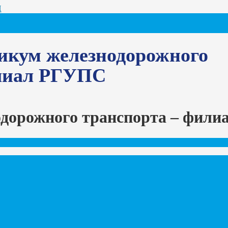
Ц
икум железнодорожного
илиал РГУПС
одорожного транспорта – фил