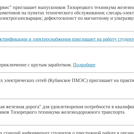
ис" приглашает выпускников Тихорецкого техникума железнодо
комотивов на пунктах технического обслуживания; слесарь-элек
электрогазосварщик; дефектоскопист по магнитному и ультразв
ектрификации и электроснабжения приглашает на работу студен
 приключение с крутым заработком.
Подробнее
х электрических сетей (Кубанское ПМЭС) приглашает на практи
ая железная дорога" для удовлетворения потребности в квали
ников Тихорецкого техникума железнодорожного транспорта
 станций информирует студентов о престижной работе в орган