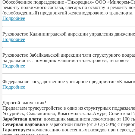
Обособленное подразделение «Тихорецкая» ООО «Милорем-Сер
ремонту подвижного состава, слесарь по осмотру и ремонту ло
(освобожденный) предприятий железнодорожного транспорта, 
Подробнее
Руководство Калининградской дирекции управления движением
Подробнее
Pyководство 3a6aйкальской дирекции тяги структурного подра
на должность - помощник машиниста электровоза, тепловоза
Подробнее
Федеральное государственное унитарное предприятие «Крымска
Подробнее
Дорогой выпускник!
Предлагаем трудоустройство в одно из структурных подраздел
Уссурийск, Смоляниново, Комсомольск-на-Амуре, Советская Г
Заработная плата
: помощник машиниста локомотива от 100 ты
Северная надбавка
к заработной плате (от 30 до 50%) с перво
Гарантируем
компенсацию понесенных расходов при переезде (