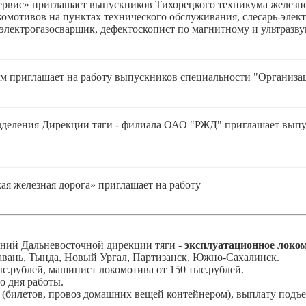
вис» приглашает выпускников Тихорецкого техникума железнод
комотивов на пунктах технического обслуживания, слесарь-элек
электрогазосварщик, дефектоскопист по магнитному и ультразв
 приглашает на работу выпускников специальности "Организац
зделения Дирекции тяги - филиала ОАО "РЖД" приглашает выпус
я железная дорога» приглашает на работу
ений Дальневосточной дирекции тяги -
эксплуатационное локом
авань, Тында, Новый Ургал, Партизанск, Южно-Сахалинск.
с.рублей, машинист локомотива от 150 тыс.рублей.
го дня работы.
билетов, провоз домашних вещей контейнером), выплату подъем