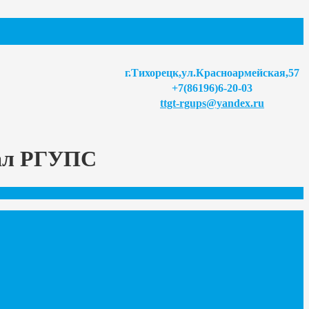
г.Тихорецк,ул.Красноармейская,57
+7(86196)6-20-03
ttgt-rgups@yandex.ru
иал РГУПС