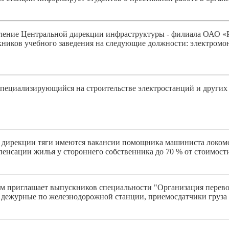
еление Центральной дирекции инфраструктуры - филиала ОАО «
ников учебного заведения на следующие должности: электромо
пециализирующийся на строительстве электростанций и других
 дирекции тяги имеются вакансии помощника машиниста локомо
пенсации жилья у стороннего собственника до 70 % от стоимос
м приглашает выпускников специальности "Организация перевоз
дежурные по железнодорожной станции, приемосдатчики груза и