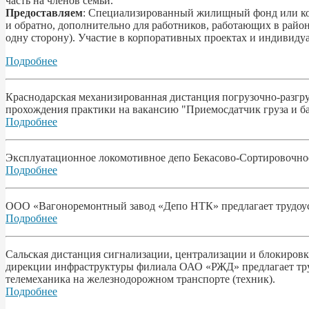
часть на членов семьи.
Предоставляем
: Специализированный жилищный фонд или ком
и обратно, дополнительно для работников, работающих в районах
одну сторону). Участие в корпоративных проектах и индивидуа
Подробнее
Краснодарская механизированная дистанция погрузочно-разгру
прохождения практики на вакансию "Приемосдатчик груза и ба
Подробнее
Эксплуатационное локомотивное депо Бекасово-Сортировочное
Подробнее
ООО «Вагоноремонтный завод «Депо НТК» предлагает трудоу
Подробнее
Сальская дистанция сигнализации, централизации и блокировк
дирекции инфраструктуры филиала ОАО «РЖД» предлагает тру
телемеханика на железнодорожном транспорте (техник).
Подробнее