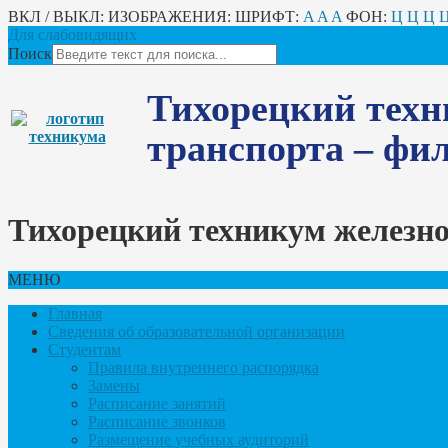
ВКЛ / ВЫКЛ:
ИЗОБРАЖЕНИЯ:
ШРИФТ:
A
A
A
ФОН:
Ц
Ц
Ц
Для слабовидящих
Поиск
Тихорецкий техн
транспорта – ф
Тихорецкий техникум железн
МЕНЮ
Главная
Сведения об образовательной организации
Студентам
Правила внутреннего распорядка
Замены
Расписание занятий
Расписание звонков
Размещение учебных аудиторий