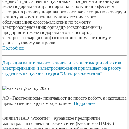
Сервис" приглашает выпускников Тихорецкого техникума
железнодорожного транспорта на работу по профессиям:
слесарь по ремонту подвижного состава; слесарь по осмотру и
ремонту локомотивов на пунктах технического
обслуживания; слесарь-электрик по ремонту
электрооборудования; бригадир (освобожденный)
предприятий железнодорожного транспорта;
электрогазосварщик; дефектоскопист по магнитному и
ультразвуковому контролю.
Подробнее
Дирекция капитального ремонта и реконструкции объектов
электрификации и электроснабжения приглашает на работу
студентов выпускного курса "Электроснабжения"
АО «Газстройпром» приглашает не просто работу, а настоящее
приключение с крутым заработком.
Подробнее
Филиал ПАО "Россети" - Кубанское предприятие
магистральных электрических сетей (Кубанское ПМЭС)
приглашает на практику и трудоустройство молодых