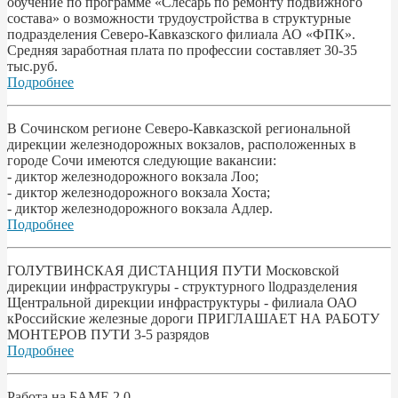
обучение по программе «Слесарь по ремонту подвижного
состава» о возможности трудоустройства в структурные
подразделения Северо-Кавказского филиала АО «ФПК».
Средняя заработная плата по профессии составляет 30-35
тыс.руб.
Подробнее
В Сочинском регионе Северо-Кавказской региональной
дирекции железнодорожных вокзалов, расположенных в
городе Сочи имеются следующие вакансии:
- диктор железнодорожного вокзала Лоо;
- диктор железнодорожного вокзала Хоста;
- диктор железнодорожного вокзала Адлер.
Подробнее
ГОЛУТВИНСКАЯ ДИСТАНЦИЯ ПУТИ Московской
дирекции инфраструкryры - структурного llодразделения
Щентральной дирекции инфраструктуры - филиала ОАО
кРоссийские железные дороги ПРИГЛАШАЕТ НА РАБОТУ
МОНТЕРОВ ПУТИ 3-5 разрядов
Подробнее
Работа на БАМЕ 2.0