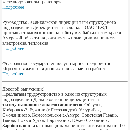
железнодорожном транспорте"
Подробнее
Pyководство 3a6aйкальской дирекции тяги структурного
подразделения Дирекции тяги - филиала ОАО "РЖД"
приглашает выпускников на работу в Забайкальском крае и
Амурской области на должность - помощник машиниста
электровоза, тепловоза
Подробнее
Федеральное государственное унитарное предприятие
«Крымская железная дорога» приглашает на работу
Подробнее
Дорогой выпускник!
Предлагаем трудоустройство в одно из структурных
подразделений Дальневосточной дирекции тяги -
эксплуатационное локомотивное депо
: Облучье,
Хабаровск-2, Ружино (г.Лесозаводск), Уссурийск,
Смоляниново, Комсомольск-на-Амуре, Советская Гавань,
Тында, Новый Ургал, Партизанск, Южно-Сахалинск.
Заработная плата
: помощник машиниста локомотива от 100