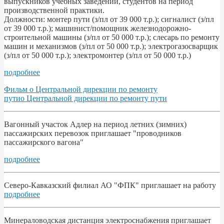
выпускников учебных заведений, студентов на период
производственной практики.
Должности: монтер пути (з/пл от 39 000 т.р.); сигналист (з/пл
от 39 000 т.р.); машинист/помощник железнодорожно-
строительной машины (з/пл от 50 000 т.р.); слесарь по ремонту
машин и механизмов (з/пл от 50 000 т.р.); электрогазосварщик
(з/пл от 50 000 т.р.); электромонтер (з/пл от 50 000 т.р.)
подробнее
Фильм о Центральной дирекции по ремонту
путио Центральной дирекции по ремонту пути
Вагонный участок Адлер на период летних (зимних)
пассажирских перевозок приглашает "проводников
пассажирского вагона"
подробнее
Северо-Кавказский филиал АО "ФПК" приглашает на работу
подробнее
Минераловодская дистанция электроснабжения приглашает