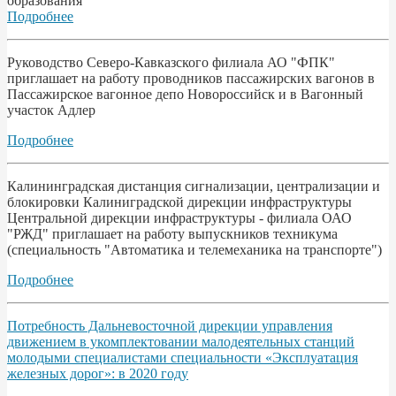
образования
Подробнее
Руководство Северо-Кавказского филиала АО "ФПК"
приглашает на работу проводников пассажирских вагонов в
Пассажирское вагонное депо Новороссийск и в Вагонный
участок Адлер
Подробнее
Калининградская дистанция сигнализации, централизации и
блокировки Калиниградской дирекции инфраструктуры
Центральной дирекции инфраструктуры - филиала ОАО
"РЖД" приглашает на работу выпускников техникума
(специальность "Автоматика и телемеханика на транспорте")
Подробнее
Потребность Дальневосточной дирекции управления
движением в укомплектовании малодеятельных станций
молодыми специалистами специальности «Эксплуатация
железных дорог»: в 2020 году