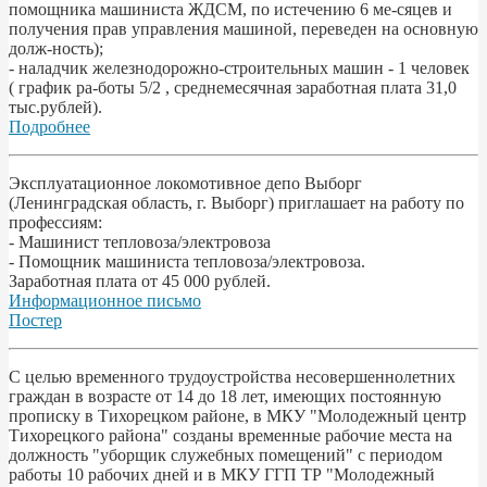
помощника машиниста ЖДСМ, по истечению 6 ме-сяцев и
получения прав управления машиной, переведен на основную
долж-ность);
- наладчик железнодорожно-строительных машин - 1 человек
( график ра-боты 5/2 , среднемесячная заработная плата 31,0
тыс.рублей).
Подробнее
Эксплуатационное локомотивное депо Выборг
(Ленинградская область, г. Выборг) приглашает на работу по
профессиям:
- Машинист тепловоза/электровоза
- Помощник машиниста тепловоза/электровоза.
Заработная плата от 45 000 рублей.
Информационное письмо
Постер
С целью временного трудоустройства несовершеннолетних
граждан в возрасте от 14 до 18 лет, имеющих постоянную
прописку в Тихорецком районе, в МКУ "Молодежный центр
Тихорецкого района" созданы временные рабочие места на
должность "уборщик служебных помещений" с периодом
работы 10 рабочих дней и в МКУ ГГП ТР "Молодежный