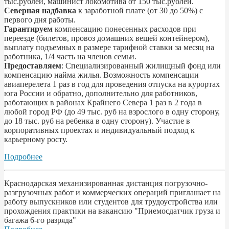
тыс.рублей, машинист локомотива от 150 тыс.рублей.
Северная надбавка
к заработной плате (от 30 до 50%) с
первого дня работы.
Гарантируем
компенсацию понесенных расходов при
переезде (билетов, провоз домашних вещей контейнером),
выплату подъемных в размере тарифной ставки за месяц на
работника, 1/4 часть на членов семьи.
Предоставляем
: Специализированный жилищный фонд или
компенсацию найма жилья. Возможность компенсации
авиаперелета 1 раз в год для проведения отпуска на курортах
юга России и обратно, дополнительно для работников,
работающих в районах Крайнего Севера 1 раз в 2 года в
любой город РФ (до 49 тыс. руб на взрослого в одну сторону,
до 18 тыс. руб на ребенка в одну сторону). Участие в
корпоративных проектах и индивидуальный подход к
карьерному росту.
Подробнее
Краснодарская механизированная дистанция погрузочно-
разгрузочных работ и коммерческих операций приглашает на
работу выпускников или студентов для трудоустройства или
прохождения практики на вакансию "Приемосдатчик груза и
багажа 6-го разряда"