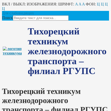
ВКЛ / ВЫКЛ:
ИЗОБРАЖЕНИЯ:
ШРИФТ:
A
A
A
ФОН:
Ц
Ц
Ц
Ц
Для слабовидящих
Поиск
Тихорецкий
техникум
железнодорожного
транспорта –
филиал РГУПС
Тихорецкий техникум
железнодорожного
транспорта – филиал РГУПС