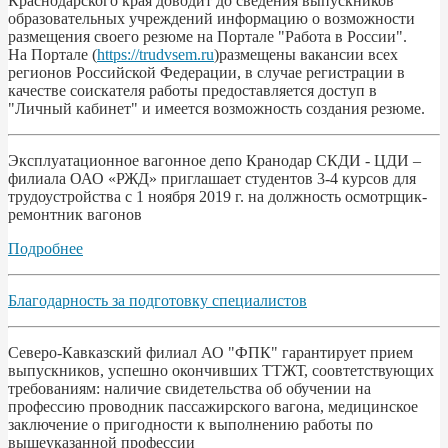
Краснодарского края доводит до сведения выпускников
образовательных учреждений информацию о возможности
размещения своего резюме на Портале "Работа в России".
На Портале (
https://trudvsem.ru
)размещены вакансии всех
регионов Российской Федерации, в случае регистрации в
качестве соискателя работы предоставляется доступ в
"Личный кабинет" и имеется возможность создания резюме.
Эксплуатационное вагонное депо Кранодар СКДИ - ЦДИ –
филиала ОАО «РЖД» приглашает студентов 3-4 курсов для
трудоустройства с 1 ноября 2019 г. на должность осмотрщик-
ремонтник вагонов
Подробнее
Благодарность за подготовку специалистов
Северо-Кавказский филиал АО "ФПК" гарантирует прием
выпускников, успешно окончивших ТТЖТ, соовтетствующих
требованиям: наличие свидетельства об обучении на
профессию проводник пассажирского вагона, медицинское
заключение о пригодности к выполнению работы по
вышеуказанной профессии