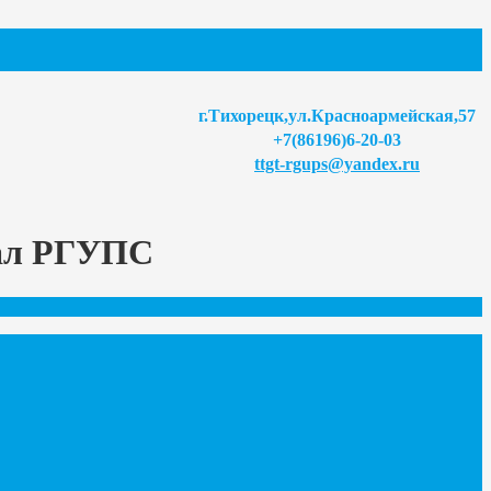
г.Тихорецк,ул.Красноармейская,57
+7(86196)6-20-03
ttgt-rgups@yandex.ru
иал РГУПС