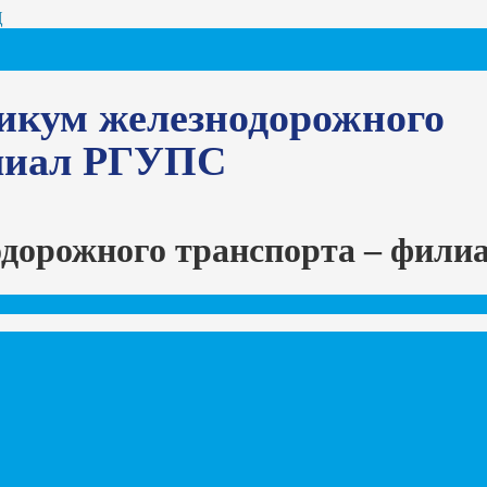
Ц
икум железнодорожного
илиал РГУПС
одорожного транспорта – фил