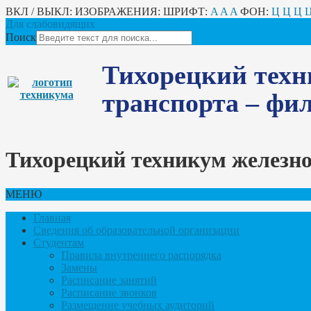
ВКЛ / ВЫКЛ:
ИЗОБРАЖЕНИЯ:
ШРИФТ:
A
A
A
ФОН:
Ц
Ц
Ц
Для слабовидящих
Поиск
Тихорецкий техн
транспорта – ф
Тихорецкий техникум железн
МЕНЮ
Главная
Сведения об образовательной организации
Студентам
Правила внутреннего распорядка
Замены
Расписание занятий
Расписание звонков
Размещение учебных аудиторий