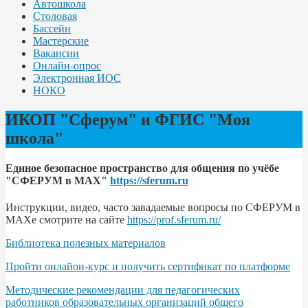
Автошкола
Столовая
Бассейн
Мастерские
Вакансии
Онлайн-опрос
Электронная ИОС
НОКО
ИКОП "Сферум" и ФГИС "Моя
школа"
Единое безопасное пространство для общения по учёбе
"СФЕРУМ в МАХ"
https://sferum.ru
Инструкции, видео, часто завадаемые вопросы по СФЕРУМ в
МАХе смотрите на сайте
https://prof.sferum.ru/
Библиотека полезных материалов
Пройти онлайон-курс и получить сертификат по платформе
Методические рекомендации для педагогических
работников образовательных организаций общего