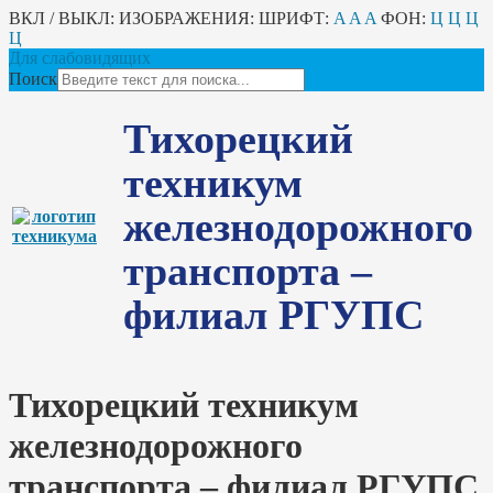
ВКЛ / ВЫКЛ:
ИЗОБРАЖЕНИЯ:
ШРИФТ:
A
A
A
ФОН:
Ц
Ц
Ц
Ц
Для слабовидящих
Поиск
Тихорецкий
техникум
железнодорожного
транспорта –
филиал РГУПС
Тихорецкий техникум
железнодорожного
транспорта – филиал РГУПС