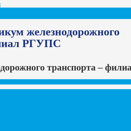
Ц
икум железнодорожного
илиал РГУПС
одорожного транспорта – фил