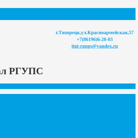
г.Тихорецк,ул.Красноармейская,57
+7(86196)6-20-03
ttgt-rgups@yandex.ru
иал РГУПС