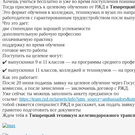
Хочешь учиться бесплатно и уже во время поступления понимат
Тогда присмотрись к целевому обучению от РЖД в
Тихорецкий
Это формат обучения в колледжах, техникумах и вузах по напр
работодателя с гарантированным трудоустройством после выпу
Что это дает:
две стипендии при хорошей успеваемости
дополнительную рабочую профессию
оплачиваемую практику
поддержку во время обучения
готовое место работы
Поступить на целевое могут:
✔️ выпускники 9 и 11 классов — на программы среднего профе
✔️ выпускники 11 классов, колледжей и техникумов — на про
Как это работает:
После 20 июня подаешь заявку на целевое обучение через Госу
комиссии, а после зачисления — заключаешь договор с РЖД.
Уже сейчас ты можешь заполнить анкету предзаписи по
ссылке:
https://team.rzd.ru/targets/info?utm_source=ambassadors&
тобой свяжется специалист РЖД и расскажет, как подать заявку
грамотно подготовить все документы
Ждем тебя в
Тихорецкий техникум железнодорожного транс