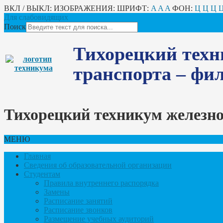
ВКЛ / ВЫКЛ:
ИЗОБРАЖЕНИЯ:
ШРИФТ:
A
A
A
ФОН:
Ц
Ц
Ц
Для слабовидящих
Поиск
Тихорецкий техн
транспорта – ф
Тихорецкий техникум железн
МЕНЮ
Главная
Сведения об образовательной организации
Студентам
Правила внутреннего распорядка
Замены
Расписание занятий
Расписание звонков
Размещение учебных аудиторий