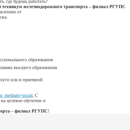
ь, где будешь работать?
 техникум железнодорожного транспорта – филиал РГУПС
авлению от
ска.
ссионального образования
граммы высшего образования
слуги или в приемной
utm_medium=social.
С
 на целевое обучение и
порта – филиал РГУПС
!