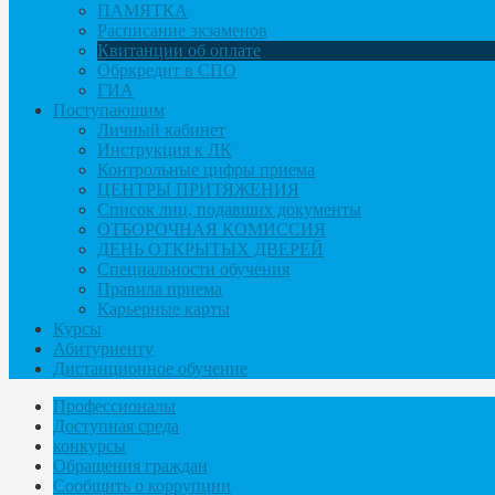
ПАМЯТКА
Расписание экзаменов
Квитанции об оплате
Обркредит в СПО
ГИА
Поступающим
Личный кабинет
Инструкция к ЛК
Контрольные цифры приема
ЦЕНТРЫ ПРИТЯЖЕНИЯ
Список лиц, подавших документы
ОТБОРОЧНАЯ КОМИССИЯ
ДЕНЬ ОТКРЫТЫХ ДВЕРЕЙ
Специальности обучения
Правила приема
Карьерные карты
Курсы
Абитуриенту
Дистанционное обучение
Профессионалы
Доступная среда
конкурсы
Обращения граждан
Сообщить о коррупции