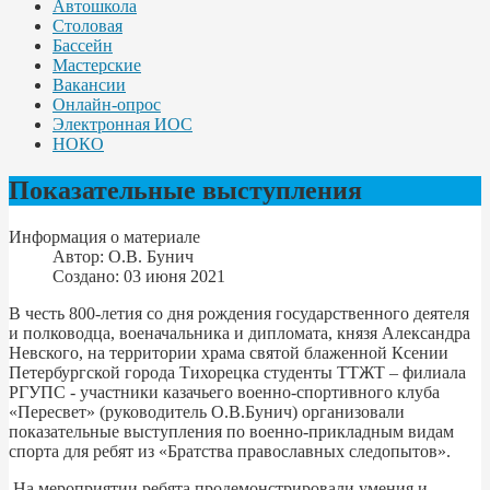
Автошкола
Столовая
Бассейн
Мастерские
Вакансии
Онлайн-опрос
Электронная ИОС
НОКО
Показательные выступления
Информация о материале
Автор:
О.В. Бунич
Создано: 03 июня 2021
В честь 800-летия со дня рождения государственного деятеля
и полководца, военачальника и дипломата, князя Александра
Невского, на территории храма святой блаженной Ксении
Петербургской города Тихорецка студенты ТТЖТ – филиала
РГУПС - участники казачьего военно-спортивного клуба
«Пересвет» (руководитель О.В.Бунич) организовали
показательные выступления по военно-прикладным видам
спорта для ребят из «Братства православных следопытов».
На мероприятии ребята продемонстрировали умения и