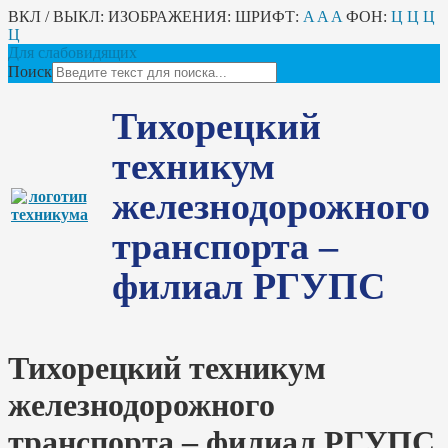
ВКЛ / ВЫКЛ:
ИЗОБРАЖЕНИЯ:
ШРИФТ:
A
A
A
ФОН:
Ц
Ц
Ц
Ц
Для слабовидящих
Поиск
Тихорецкий
техникум
железнодорожного
транспорта –
филиал РГУПС
Тихорецкий техникум
железнодорожного
транспорта – филиал РГУПС