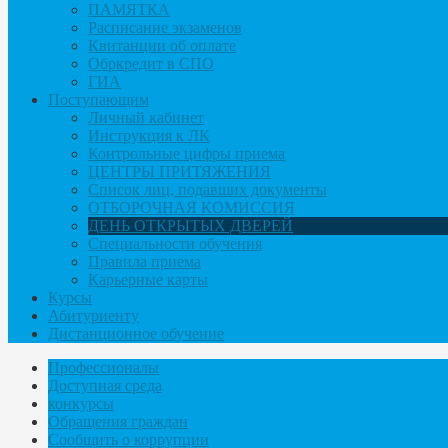
ПАМЯТКА
Расписание экзаменов
Квитанции об оплате
Обркредит в СПО
ГИА
Поступающим
Личный кабинет
Инструкция к ЛК
Контрольные цифры приема
ЦЕНТРЫ ПРИТЯЖЕНИЯ
Список лиц, подавших документы
ОТБОРОЧНАЯ КОМИССИЯ
ДЕНЬ ОТКРЫТЫХ ДВЕРЕЙ
Специальности обучения
Правила приема
Карьерные карты
Курсы
Абитуриенту
Дистанционное обучение
Профессионалы
Доступная среда
конкурсы
Обращения граждан
Сообщить о коррупции