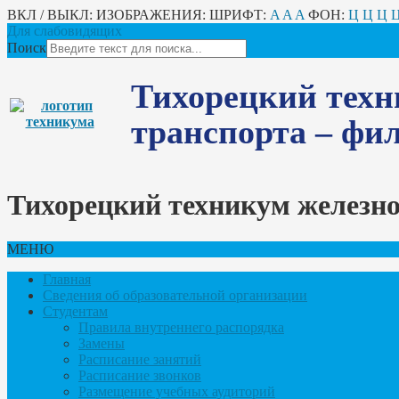
ВКЛ / ВЫКЛ:
ИЗОБРАЖЕНИЯ:
ШРИФТ:
A
A
A
ФОН:
Ц
Ц
Ц
Для слабовидящих
Поиск
Тихорецкий техн
транспорта – ф
Тихорецкий техникум железн
МЕНЮ
Главная
Сведения об образовательной организации
Студентам
Правила внутреннего распорядка
Замены
Расписание занятий
Расписание звонков
Размещение учебных аудиторий