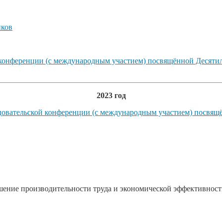
ков
й конференции (с международным участием) посвящённой Десят
2023 год
довательской конференции (с международным участием) посвящ
шение производительности труда и экономической эффективност