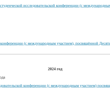
 студенческой исследовательской конференции (с международны
й конференции (с международным участием), посвящённой Десят
2024 год
ода
едовательской конференции (с международным участием) посвящ