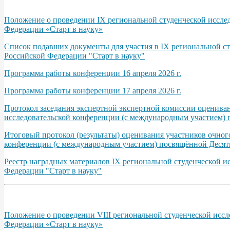
Положение о проведении IX региональной студенческой иссле
Федерации «Старт в науку»
Список подавших документы для участия в IX региональной с
Российской Федерации "Старт в науку"
Программа работы конференции 16 апреля 2026 г.
Программа работы конференции 17 апреля 2026 г.
Протокол заседания экспертной экспертной комиссии оценива
исследовательской конференции (с международным участием) 
Итоговый протокол (результаты) оценивания участников очно
конференции (с международным участием) посвящённой Десяти
Реестр наградных материалов IХ региональной студенческой 
Федерации "Старт в науку"
Положение о проведении VIII региональной студенческой исс
Федерации «Старт в науку»