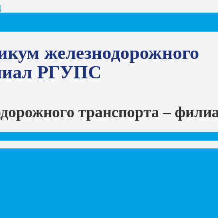
Ц
икум железнодорожного
илиал РГУПС
одорожного транспорта – фил