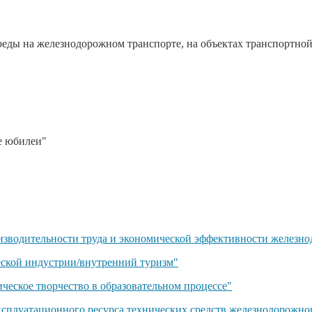
реды на железнодорожном транспорте, на объектах транспортно
е юбилеи"
зводительности труда и экономической эффективности железно
еской индустрии/внутренний туризм"
еское творчество в образовательном процессе"
сплуатационного ресурса технических средств железнодорожног