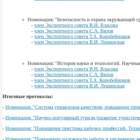
Номинация: "Безопасность и охрана окружающей с
-
член Экспертного совета В.Н. Власова
-
член Экспертного совета С.А. Вялов
-
член Экспертного совета Т.А. Коробейников
-
член Экспертного совета В.И. Лещинская
Номинация: "История науки и технологий. Научны
-
член Экспертного совета В.Н. Власова
-
член Экспертного совета С.А. Вялов
-
член Экспертного совета Т.А. Коробейников
-
член Экспертного совета В.И. Лещинская
Итоговые протоколы:
-
Номинация: "Система управления качеством, повышение прои
-
Номинация: "Научно-популярный туризм (развитие туристич
-
Номинация: "Повышение престижа рабочих профессий. Технич
-
Номинация: "Повышение надежности работы и увеличение эк