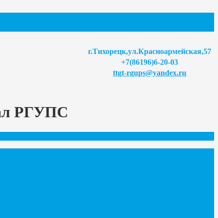
г.Тихорецк,ул.Красноармейская,57
+7(86196)6-20-03
ttgt-rgups@yandex.ru
иал РГУПС