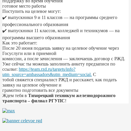
поддержку во время обучения
готовое место работы
Поступить на целевое могут:
✔️ выпускники 9 и 11 классов — на программы среднего
профессионального образования
✔️ выпускники 11 классов, колледжей и техникумов — на
программы высшего образования
Как это работает:
После 20 июня подаешь заявку на целевое обучение через
Госуслуги или в приемной
комиссии, а после зачисления — заключаешь договор с РЖД.
Уже сейчас ты можешь заполнить анкету предзаписи по
ссылке:
https://team.rzd.ru/targets/info?
utm_source=ambassadors&utm_medium=social.
С
тобой свяжется специалист РЖД и расскажет, как подать
заявку на целевое обучение и
грамотно подготовить все документы
Ждем тебя в
Тихорецкий техникум железнодорожного
транспорта – филиал РГУПС
!