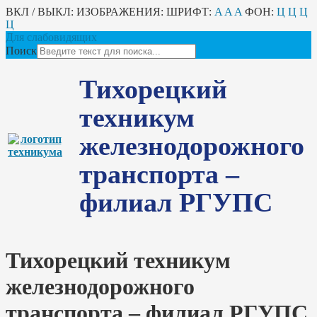
ВКЛ / ВЫКЛ:
ИЗОБРАЖЕНИЯ:
ШРИФТ:
A
A
A
ФОН:
Ц
Ц
Ц
Ц
Для слабовидящих
Поиск
Тихорецкий
техникум
железнодорожного
транспорта –
филиал РГУПС
Тихорецкий техникум
железнодорожного
транспорта – филиал РГУПС