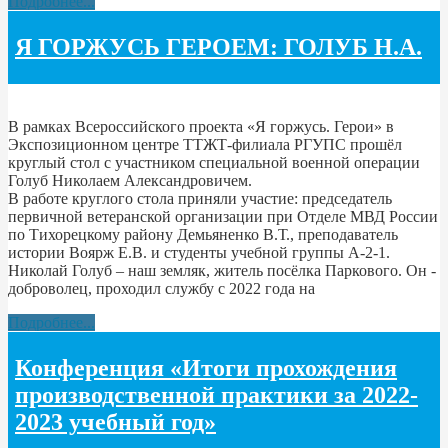
Подробнее...
Я ГОРЖУСЬ ГЕРОЕМ: ГОЛУБ Н.А.
В рамках Всероссийского проекта «Я горжусь. Герои» в
Экспозиционном центре ТТЖТ-филиала РГУПС прошёл
круглый стол с участником специальной военной операции
Голуб Николаем Александровичем.
В работе круглого стола приняли участие: председатель
первичной ветеранской организации при Отделе МВД России
по Тихорецкому району Демьяненко В.Т., преподаватель
истории Воярж Е.В. и студенты учебной группы А-2-1.
Николай Голуб – наш земляк, житель посёлка Паркового. Он -
доброволец, проходил службу с 2022 года на
Подробнее...
Конференция «Итоги прохождения
производственной практики за 2022-
2023 учебный год»