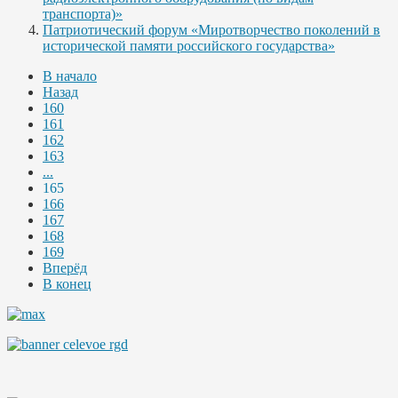
транспорта)»
Патриотический форум «Миротворчество поколений в
исторической памяти российского государства»
В начало
Назад
160
161
162
163
...
165
166
167
168
169
Вперёд
В конец