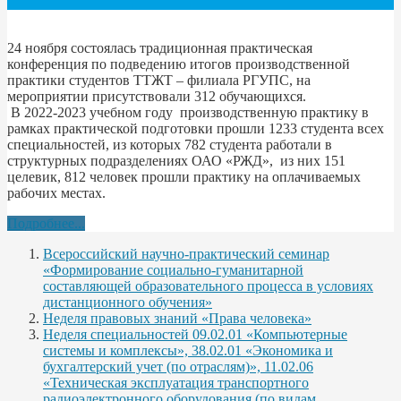
24 ноября состоялась традиционная практическая
конференция по подведению итогов производственной
практики студентов ТТЖТ – филиала РГУПС, на
мероприятии присутствовали 312 обучающихся.
В 2022-2023 учебном году производственную практику в
рамках практической подготовки прошли 1233 студента всех
специальностей, из которых 782 студента работали в
структурных подразделениях ОАО «РЖД», из них 151
целевик, 812 человек прошли практику на оплачиваемых
рабочих местах.
Подробнее...
Всероссийский научно-практический семинар
«Формирование социально-гуманитарной
составляющей образовательного процесса в условиях
дистанционного обучения»
Неделя правовых знаний «Права человека»
Неделя специальностей 09.02.01 «Компьютерные
системы и комплексы», 38.02.01 «Экономика и
бухгалтерский учет (по отраслям)», 11.02.06
«Техническая эксплуатация транспортного
радиоэлектронного оборудования (по видам