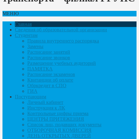
МЕНЮ
Главная
Сведения об образовательной организации
Студентам
Правила внутреннего распорядка
Замены
Расписание занятий
Расписание звонков
Размещение учебных аудиторий
ПАМЯТКА
Расписание экзаменов
Квитанции об оплате
Обркредит в СПО
ГИА
Поступающим
Личный кабинет
Инструкция к ЛК
Контрольные цифры приема
ЦЕНТРЫ ПРИТЯЖЕНИЯ
Список лиц, подавших документы
ОТБОРОЧНАЯ КОМИССИЯ
ДЕНЬ ОТКРЫТЫХ ДВЕРЕЙ