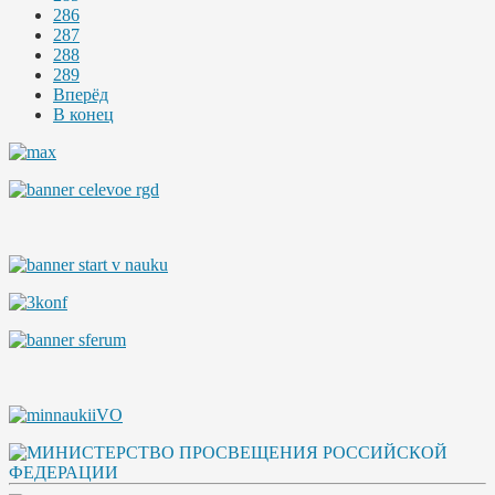
286
287
288
289
Вперёд
В конец