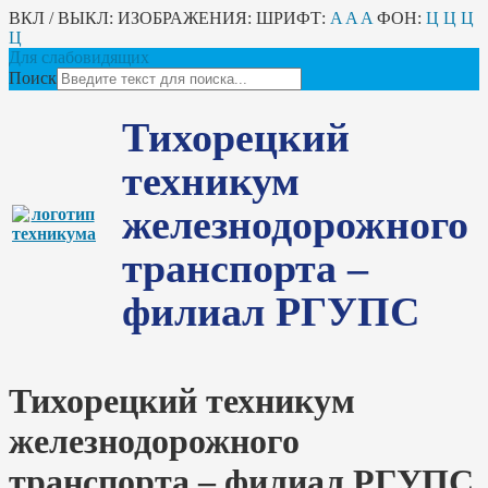
ВКЛ / ВЫКЛ:
ИЗОБРАЖЕНИЯ:
ШРИФТ:
A
A
A
ФОН:
Ц
Ц
Ц
Ц
Для слабовидящих
Поиск
Тихорецкий
техникум
железнодорожного
транспорта –
филиал РГУПС
Тихорецкий техникум
железнодорожного
транспорта – филиал РГУПС