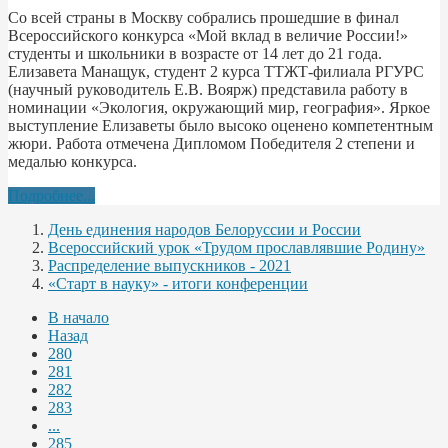
Со всей страны в Москву собрались прошедшие в финал
Всероссийского конкурса «Мой вклад в величие России!»
студенты и школьники в возрасте от 14 лет до 21 года.
Елизавета Манащук, студент 2 курса ТТЖТ-филиала РГУРС
(научный руководитель Е.В. Воярж) представила работу в
номинации «Экология, окружающий мир, география». Яркое
выступление Елизаветы было высоко оценено компетентным
жюри. Работа отмечена Дипломом Победителя 2 степени и
медалью конкурса.
Подробнее...
День единения народов Белоруссии и России
Всероссийский урок «Трудом прославлявшие Родину»
Распределение выпускников - 2021
«Старт в науку» - итоги конференции
В начало
Назад
280
281
282
283
...
285