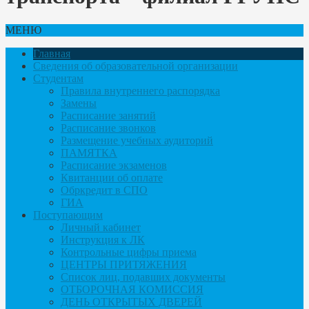
МЕНЮ
Главная
Сведения об образовательной организации
Студентам
Правила внутреннего распорядка
Замены
Расписание занятий
Расписание звонков
Размещение учебных аудиторий
ПАМЯТКА
Расписание экзаменов
Квитанции об оплате
Обркредит в СПО
ГИА
Поступающим
Личный кабинет
Инструкция к ЛК
Контрольные цифры приема
ЦЕНТРЫ ПРИТЯЖЕНИЯ
Список лиц, подавших документы
ОТБОРОЧНАЯ КОМИССИЯ
ДЕНЬ ОТКРЫТЫХ ДВЕРЕЙ